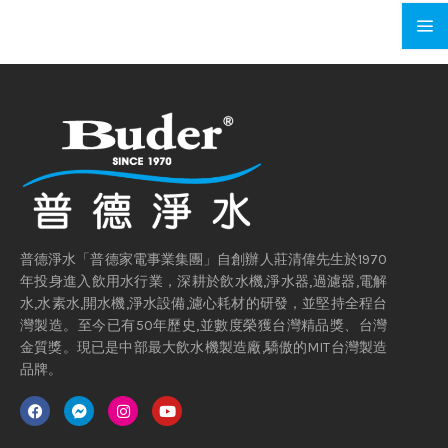
普德淨水「普德家電事業集團」自創辦人莊清偉先生於1970
年投身進入飲用水行業，深耕於飲水機,淨水器,過濾器,電解
水,水素水,開水機,淨水設備,濾心耗材的研發，並堅持全程台
灣製造。至今已有50年歷史,並數度榮獲台灣精品獎、台灣
金質獎。現已是中部最大飲水機製造廠,驕傲的MIT台灣製造
品牌。