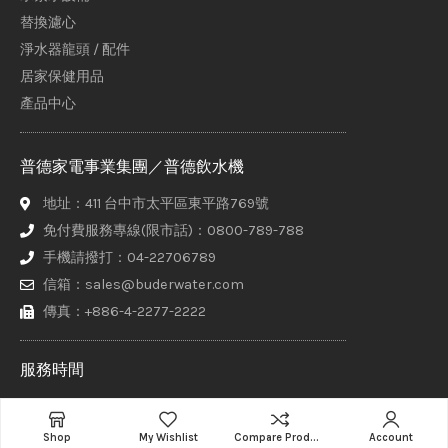
替換濾心
淨水器龍頭 / 配件
居家保健用品
產品中心
普德家電事業集團／普德飲水機
地址：411 台中市太平區東平路769號
免付費服務專線(限市話)：0800-789-788
手機請撥打：04-22706789
信箱：sales@buderwater.com
傳真：+886-4-2277-2222
服務時間
週一至週五 8:00 - 17:30（正常上班日由專人接聽）
其他時間請於網站上方【聯絡普德】頁面填寫聯繫表單，客服專員
Shop
My Wishlist
Compare Products
Account