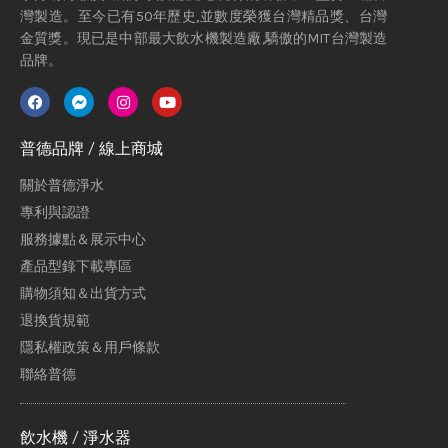
灣製造。至今已有50年歷史,並數度榮獲台灣精品獎、台灣
金質獎。現已是中部最大飲水機製造廠,驕傲的MIT台灣製造
品牌。
普德品牌 / 線上商城
關於普德淨水
專利與認證
服務據點＆展示中心
產品型錄下載專區
購物須知＆出貨方式
退換貨規範
隱私權政策＆用戶條款
聯絡普德
飲水機 / 淨水器