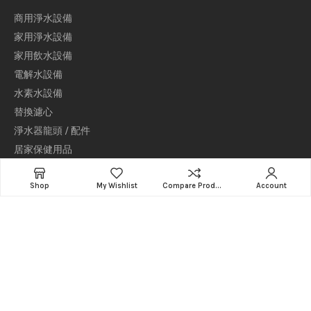
商用淨水設備
家用淨水設備
家用飲水設備
電解水設備
水素水設備
替換濾心
淨水器龍頭 / 配件
居家保健用品
產品中心
Shop
My Wishlist
Compare Products
Account
普德家電事業集團／普德飲水機
地址：411 台中市太平區東平路769號
免付費服務專線(限市話)：0800-789-788
手機請撥打：04-22706789
信箱：sales@buderwater.com