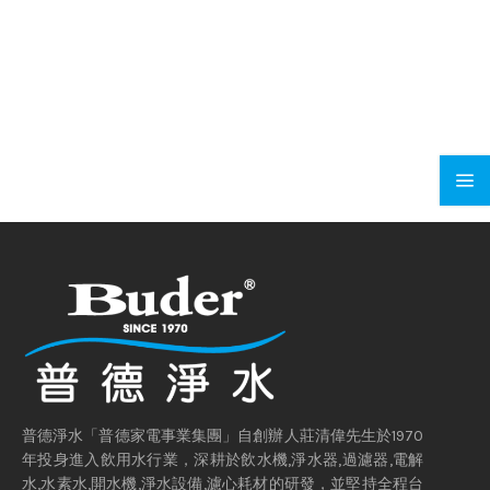
普德淨水「普德家電事業集團」自創辦人莊清偉先生於1970
年投身進入飲用水行業，深耕於飲水機,淨水器,過濾器,電解
水,水素水,開水機,淨水設備,濾心耗材的研發，並堅持全程台