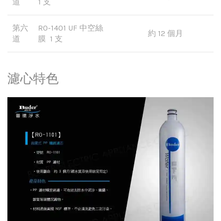
道
1 支
第六
RO-1401 UF 中空絲
約 12 個月
道
膜 1 支
濾心特色