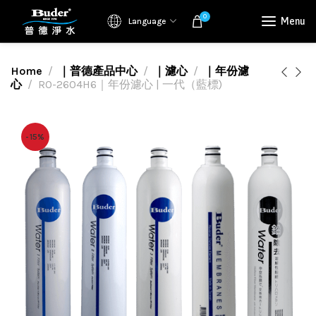
0
Menu
Language
Home
｜普德產品中心
｜濾心
｜年份濾
心
RO-2604H6｜年份濾心 | 一代（藍標)
-15%