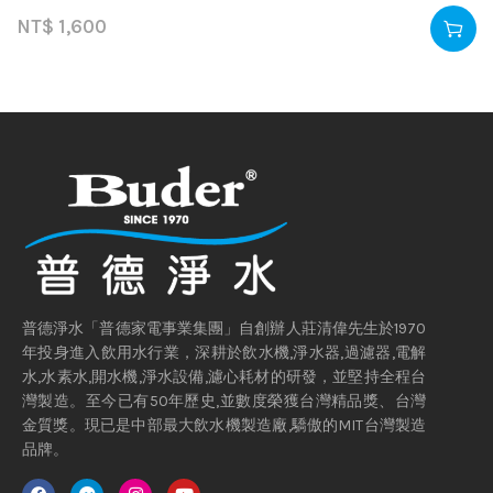
NT$
1,600
普德淨水「普德家電事業集團」自創辦人莊清偉先生於1970
年投身進入飲用水行業，深耕於飲水機,淨水器,過濾器,電解
水,水素水,開水機,淨水設備,濾心耗材的研發，並堅持全程台
灣製造。至今已有50年歷史,並數度榮獲台灣精品獎、台灣
金質獎。現已是中部最大飲水機製造廠,驕傲的MIT台灣製造
品牌。