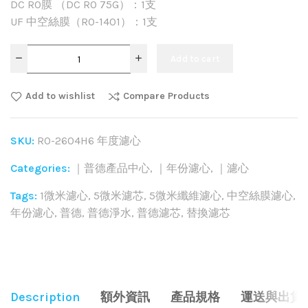
DC RO膜 （DC RO 75G）：1支
UF 中空絲膜（RO-1401）：1支
Add to cart
Add to wishlist
Compare Products
SKU:
RO-2604H6 年度濾心
Categories:
｜普德產品中心
,
｜年份濾心
,
｜濾心
Tags:
1微米濾心
,
5微米濾芯
,
5微米纖維濾心
,
中空絲膜濾心
,
年份濾心
,
普德
,
普德淨水
,
普德濾芯
,
替換濾芯
Share:
Description
額外資訊
產品規格
運送與出貨