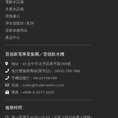
電解水設備
水素水設備
替換濾心
淨水器龍頭 / 配件
居家保健用品
產品中心
普德家電事業集團／普德飲水機
地址：411 台中市太平區東平路769號
免付費服務專線(限市話)：0800-789-788
手機請撥打：04-22706789
信箱：sales@buderwater.com
傳真：+886-4-2277-2222
服務時間
週一至週五 8:00 - 17:30（正常上班日由專人接聽）