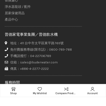
替換濾心
淨水器龍頭 / 配件
居家保健用品
產品中心
普德家電事業集團／普德飲水機
地址：411 台中市太平區東平路769號
免付費服務專線(限市話)：0800-789-788
手機請撥打：04-22706789
信箱：sales@buderwater.com
傳真：+886-4-2277-2222
服務時間
週一至週五 8:00 - 17:30（正常上班日由專人接聽）
Shop
My Wishlist
Compare Products
Account
其他時間請於網站上方【聯絡普德】頁面填寫聯繫表單，客服專員
將盡快與您聯繫！