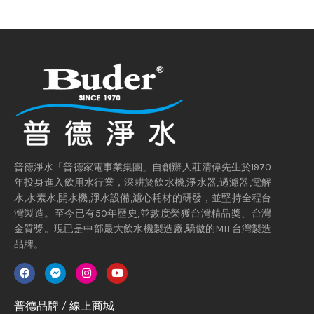
普德淨水「普德家電事業集團」自創辦人莊清偉先生於1970
年投身進入飲用水行業，深耕於飲水機,淨水器,過濾器,電解
水,水素水,開水機,淨水設備,濾心耗材的研發，並堅持全程台
灣製造。至今已有50年歷史,並數度榮獲台灣精品獎、台灣
金質獎。現已是中部最大飲水機製造廠,驕傲的MIT台灣製造
品牌。
普德品牌 / 線上商城