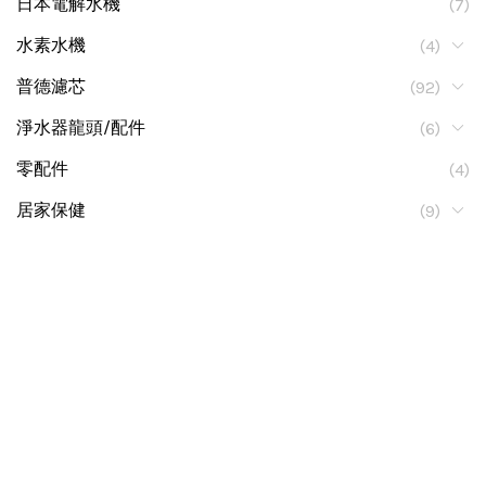
日本電解水機
(7)
水素水機
(4)
普德濾芯
(92)
淨水器龍頭/配件
(6)
零配件
(4)
居家保健
(9)