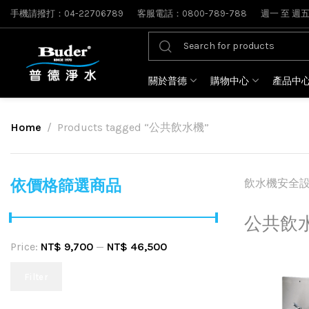
手機請撥打：04-22706789
客服電話：0800-789-788
週一 至 週五: 
關於普德
購物中心
產品中
Home
Products tagged “公共飲水機”
依價格篩選商品
飲水機安全
公共飲
Price:
NT$ 9,700
—
NT$ 46,500
Filter