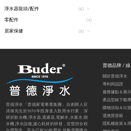
淨水器龍頭/配件
(6)
零配件
(4)
居家保健
(9)
普德品牌 / 
關於普德淨水
專利與認證
服務據點＆展
產品型錄下載
普德淨水「普德家電事業集團」自創辦人莊
購物須知＆出
清偉先生於1970年投身進入飲用水行業，深
退換貨規範
耕於飲水機,淨水器,過濾器,電解水,水素水,開
隱私權政策＆
水機,淨水設備,濾心耗材的研發，並堅持全程
台灣製造。至今已有50年歷史,並數度榮獲台