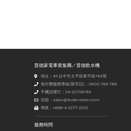
普德家電事業集團／普德飲水機
地址：411 台中市太平區東平路769號
免付費服務專線(限市話)：0800-789-788
手機請撥打：04-22706789
信箱：sales@buderwater.com
傳真：+886-4-2277-2222
服務時間