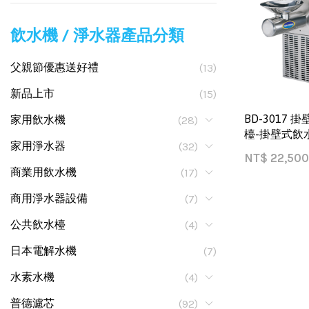
飲水機 / 淨水器產品分類
父親節優惠送好禮
(13)
新品上市
(15)
BD-3017
家用飲水機
(28)
檯-掛壁式飲
家用淨水器
(32)
NT$
22,500
商業用飲水機
(17)
商用淨水器設備
(7)
公共飲水檯
(4)
日本電解水機
(7)
水素水機
(4)
普德濾芯
(92)