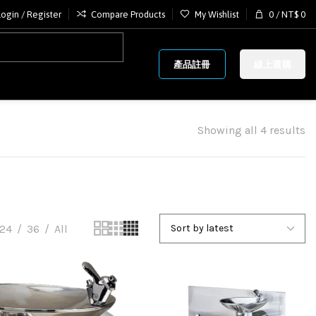
Login / Register
Compare Products
My Wishlist
0
/
NT$
0
產品註冊
線上選購
Showing all 4 results
24
36
All