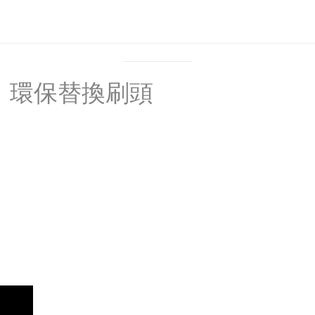
垢｜環保替換刷頭