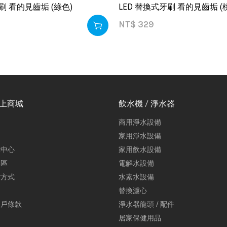
刷 看的見齒垢 (綠色)
LED 替換式牙刷 看的見齒垢 (
NT$
329
線上商城
飲水機 / 淨水器
商用淨水設備
家用淨水設備
示中心
家用飲水設備
專區
電解水設備
貨方式
水素水設備
替換濾心
用戶條款
淨水器龍頭 / 配件
居家保健用品