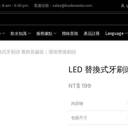
8 am - 5:30 pm
客服信箱：sales@buderwater.com
心
飲水知識
服務據點
聯絡普德
產品註冊
Language
替換式牙刷頭 看的見齒垢｜環保替換刷頭
LED 替換式牙
NT$
199
內容物
包裝尺寸