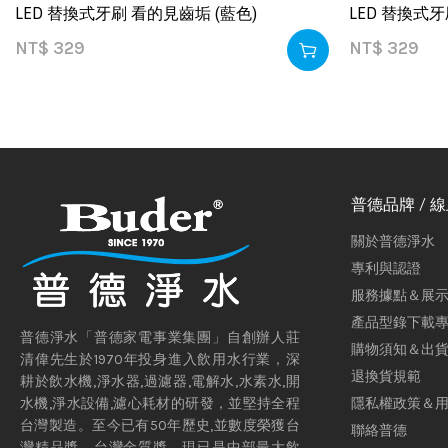
LED 替換式牙刷 看的見齒垢 (藍色)
LED 替換式牙
NT$
329
NT$
329
普德品牌 / 
關於普德淨水
專利與認證
服務據點＆展
產品型錄下載
普德淨水「普德家電事業集團」自創辦人莊
購物須知＆出
清偉先生於1970年投身進入飲用水行業，深
退換貨規範
耕於飲水機,淨水器,過濾器,電解水,水素水,開
隱私權政策＆
水機,淨水設備,濾心耗材的研發，並堅持全程
台灣製造。至今已有50年歷史,並數度榮獲台
聯絡普德
灣精品獎、台灣金質獎。現已是中部最大飲