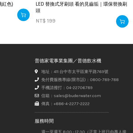
桃紅色)
LED 替換式牙刷頭 看的見齒垢｜環保替換刷
頭
NT$
199
普德家電事業集團／普德飲水機
地址：411 台中市太平區東平路769號
免付費服務專線(限市話)：0800-789-788
手機請撥打：04-22706789
信箱：sales@buderwater.com
傳真：+886-4-2277-2222
服務時間
週一至週五 8:00 - 17:30（正常上班日由專人接