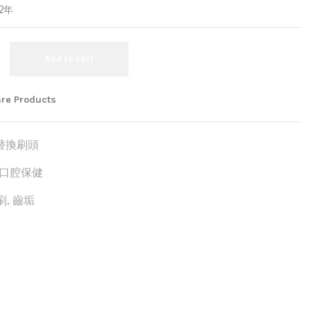
2年
Add to cart
re Products
替換刷頭
口腔保健
刷
,
齒垢