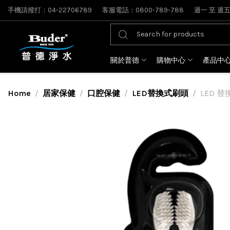
手機請撥打：04-22706789
客服電話：0800-789-788
週一 至 週五: 
關於普德
購物中心
產品中
Home
居家保健
口腔保健
LED替換式刷頭
LED 