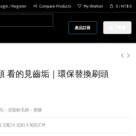
Login / Register
Compare Products
My Wishlist
0
/
NT$
0
產品註冊
線上選購
刷頭 看的見齒垢｜環保替換刷頭
毛 – 尼龍軟毛柄 – 塑膠
1.3(寬) X 2(深) X 8(高)CM