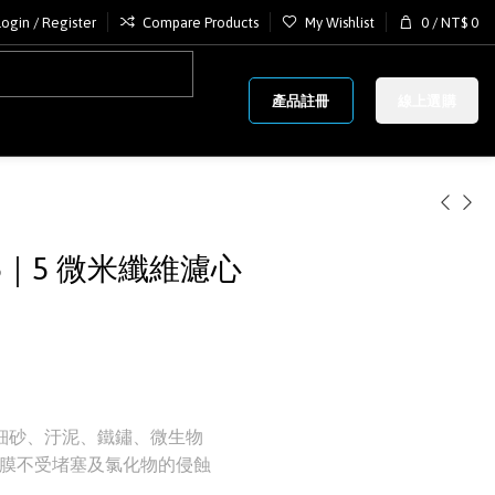
Login / Register
Compare Products
My Wishlist
0
/
NT$
0
產品註冊
線上選購
-5｜5 微米纖維濾心
的細砂、汙泥、鐵鏽、微生物
O 膜不受堵塞及氯化物的侵蝕