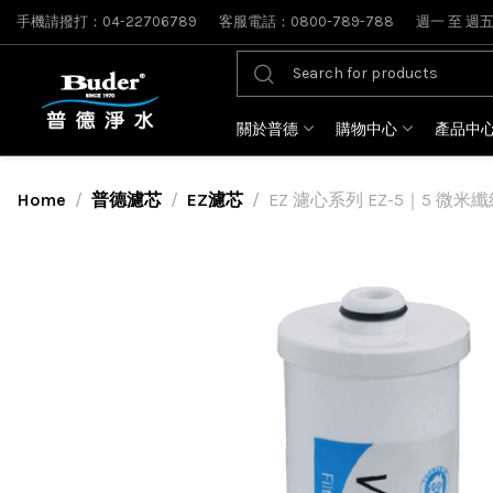
手機請撥打：04-22706789
客服電話：0800-789-788
週一 至 週五: 
關於普德
購物中心
產品中
Home
普德濾芯
EZ濾芯
EZ 濾心系列 EZ-5｜5 微米