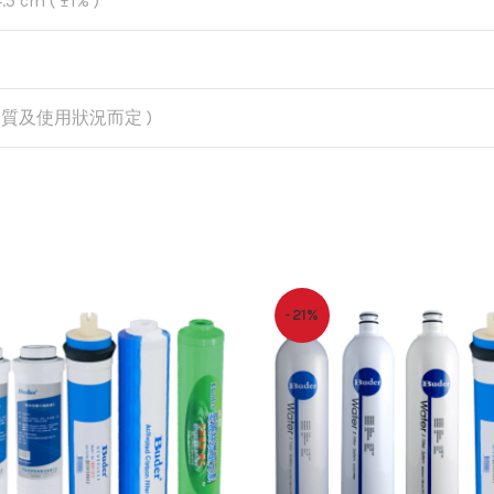
5 cm ( ±1% )
視水質及使用狀況而定 )
-21%