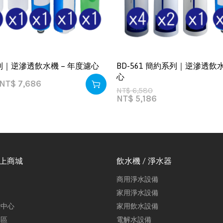
列｜逆滲透飲水機 – 年度濾心
BD-561 簡約系列｜逆滲透飲水
心
NT$
7,686
NT$
6,580
NT$
5,186
線上商城
飲水機 / 淨水器
商用淨水設備
家用淨水設備
示中心
家用飲水設備
專區
電解水設備