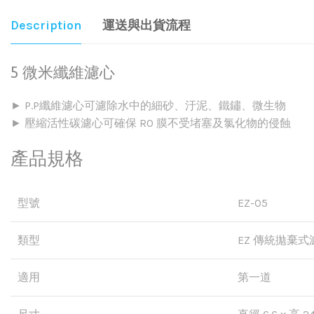
Description
運送與出貨流程
5 微米纖維濾心
► P.P纖維濾心可濾除水中的細砂、汙泥、鐵鏽、微生物
► 壓縮活性碳濾心可確保 RO 膜不受堵塞及氯化物的侵蝕
產品規格
型號
EZ-05
類型
EZ 傳統拋棄式
適用
第一道