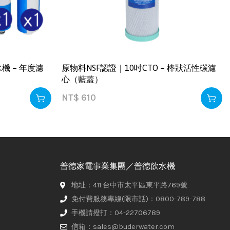
機 – 年度濾
原物料NSF認證｜10吋CTO – 棒狀活性碳濾
心（藍蓋）
NT$
610
普德家電事業集團／普德飲水機
地址：411 台中市太平區東平路769號
免付費服務專線(限市話)：0800-789-788
手機請撥打：04-22706789
信箱：sales@buderwater.com