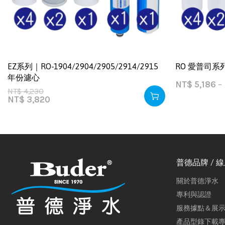
EZ系列｜RO-1904/2904/2905/2914/2915
RO 愛普司系
年份濾心
NT$
5,186
–
NT$
4,230
NT$
3,820
普德品牌 / 
關於普德淨水
專利與認證
服務據點＆展
產品型錄下載