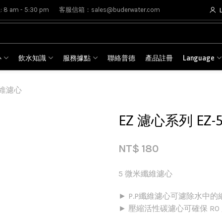
8 am - 5:30 pm
客服信箱：sales@buderwater.com
心
飲水知識
服務據點
聯絡普德
產品註冊
Language
纖維濾心
EZ 濾心系列 EZ
NT$
180
5 微米纖維濾心
► P.P纖維濾心可濾除水中
► 壓縮活性碳濾心可確保 R