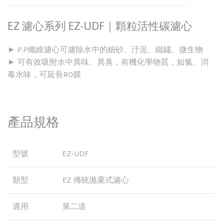
EZ 濾心系列 EZ-UDF｜顆粒活性碳濾心
► P.P纖維濾心可濾除水中的細砂、汙泥、鐵鏽、微生物
► 可有效吸附水中異味、異臭，有機化學物質，如氯、消
毒水味，可延長RO膜
產品規格
型號
EZ-UDF
類型
EZ 傳統拋棄式濾心
適用
第二道