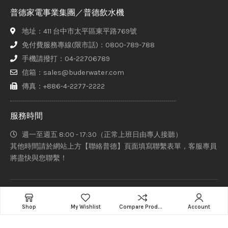
普德家電事業集團／普德飲水機
地址：411 台中市太平區東平路769號
免付費服務專線(限市話)：0800-789-788
手機請撥打：04-22706789
信箱：sales@buderwater.com
傳真：+886-4-2277-2222
服務時間
週一至週五 8:00 - 17:30（正常上班日由專人接聽）
其他時間請於網站上方【聯絡普德】頁面填寫聯繫表單，客服專員
將盡快與您聯繫！
普德家電股份有限公司、意達吉淨化科技有限公司、赫睿生醫股份
Add to cart
Shop
My Wishlist
Compare Products
Account
有限公司 Copyright © 2021-2022 Designed By
Staruphackers
Lab
.