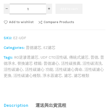
Add to cart
Add to wishlist
Compare Products
SKU:
EZ-UDF
Categories:
普德濾芯
,
EZ濾芯
Tags:
RO逆滲透濾芯
,
UDF CTO活性碳
,
傳統式濾芯
,
普德
,
普
德淨水
,
替換濾芯 標籤: 普德濾心
,
活性碳推薦
,
活性碳清洗
,
活性碳濾心
,
活性碳濾心 功能
,
活性碳濾心壽命
,
活性碳濾心
更換
,
活性碳濾心種類
,
淨水器濾芯
,
濾芯
,
濾芯種類
Share:
Description
運送與出貨流程