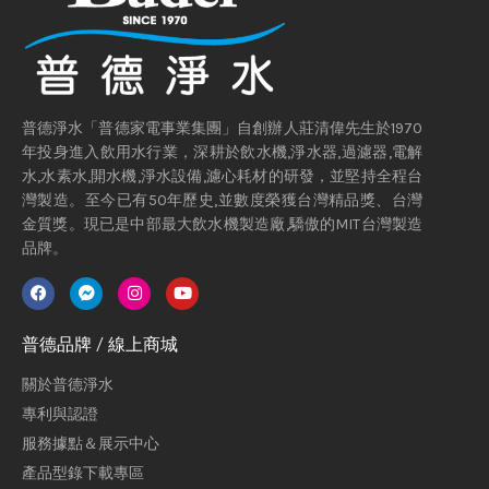
普德淨水「普德家電事業集團」自創辦人莊清偉先生於1970
年投身進入飲用水行業，深耕於飲水機,淨水器,過濾器,電解
水,水素水,開水機,淨水設備,濾心耗材的研發，並堅持全程台
灣製造。至今已有50年歷史,並數度榮獲台灣精品獎、台灣
金質獎。現已是中部最大飲水機製造廠,驕傲的MIT台灣製造
品牌。
普德品牌 / 線上商城
關於普德淨水
專利與認證
服務據點＆展示中心
產品型錄下載專區