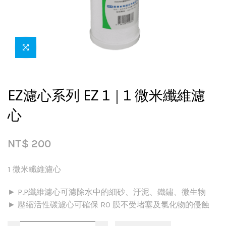
EZ濾心系列 EZ 1｜1 微米纖維濾
心
NT$
200
1 微米纖維濾心
► P.P纖維濾心可濾除水中的細砂、汙泥、鐵鏽、微生物
► 壓縮活性碳濾心可確保 RO 膜不受堵塞及氯化物的侵蝕