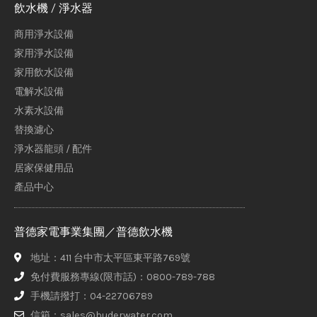
飲水機 / 淨水器
商用淨水設備
家用淨水設備
家用飲水設備
電解水設備
水素水設備
替換濾心
淨水器龍頭 / 配件
居家保健用品
產品中心
普德家電事業集團／普德飲水機
地址：411 台中市太平區東平路769號
免付費服務專線(限市話)：0800-789-788
手機請撥打：04-22706789
信箱：sales@buderwater.com