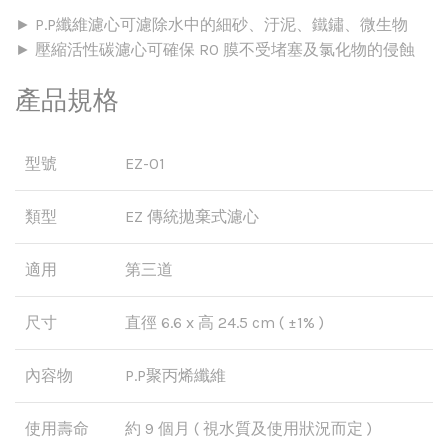
► P.P纖維濾心可濾除水中的細砂、汙泥、鐵鏽、微生物
► 壓縮活性碳濾心可確保 RO 膜不受堵塞及氯化物的侵蝕
產品規格
型號
EZ-01
類型
EZ 傳統拋棄式濾心
適用
第三道
尺寸
直徑 6.6 x 高 24.5 cm ( ±1% )
內容物
P.P聚丙烯纖維
使用壽命
約 9 個月 ( 視水質及使用狀況而定 )