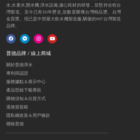
水,水素水,開水機,淨水設備,濾心耗材的研發，並堅持全程台
灣製造。至今已有50年歷史,並數度榮獲台灣精品獎、台灣
金質獎。現已是中部最大飲水機製造廠,驕傲的MIT台灣製造
品牌。
普德品牌 / 線上商城
關於普德淨水
專利與認證
服務據點＆展示中心
產品型錄下載專區
購物須知＆出貨方式
退換貨規範
隱私權政策＆用戶條款
聯絡普德