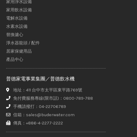
家用淨水設備
家用飲水設備
電解水設備
水素水設備
替換濾心
淨水器龍頭 / 配件
居家保健用品
產品中心
普德家電事業集團／普德飲水機
地址：411 台中市太平區東平路769號
免付費服務專線(限市話)：0800-789-788
手機請撥打：04-22706789
信箱：sales@buderwater.com
傳真：+886-4-2277-2222