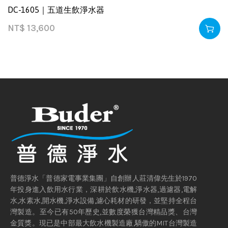
DC-1605｜五道生飲淨水器
NT$
13,600
普德淨水「普德家電事業集團」自創辦人莊清偉先生於1970
年投身進入飲用水行業，深耕於飲水機,淨水器,過濾器,電解
水,水素水,開水機,淨水設備,濾心耗材的研發，並堅持全程台
灣製造。至今已有50年歷史,並數度榮獲台灣精品獎、台灣
金質獎。現已是中部最大飲水機製造廠,驕傲的MIT台灣製造