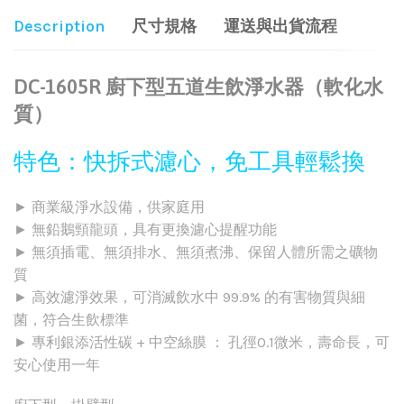
Description
尺寸規格
運送與出貨流程
DC-1605R 廚下型五道生飲淨水器（軟化水
質）
特色：快拆式濾心，免工具輕鬆換
► 商業級淨水設備，供家庭用
► 無鉛鵝頸龍頭，具有更換濾心提醒功能
► 無須插電、無須排水、無須煮沸、保留人體所需之礦物
質
► 高效濾淨效果，可消滅飲水中 99.9% 的有害物質與細
菌，符合生飲標準
► 專利銀添活性碳 + 中空絲膜 ： 孔徑0.1微米，壽命長，可
安心使用一年