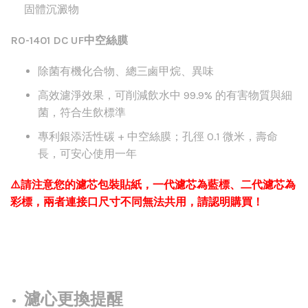
固體沉澱物
RO-1401 DC UF
中空絲膜
除菌有機化合物、總三鹵甲烷、異味
高效濾淨效果，可削減飲水中 99.9% 的有害物質與細
菌，符合生飲標準
專利銀添活性碳 + 中空絲膜；孔徑 0.1 微米，壽命
長，可安心使用一年
⚠️請注意您的濾芯包裝貼紙，一代濾芯為藍標、二代濾芯為
彩標，兩者連接口尺寸不同無法共用，請認明購買！
濾心更換提醒