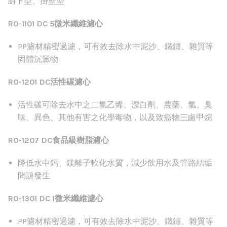
廚下型、掛壁型
RO-1101 DC 5
微米纖維濾心
PP
濾材精密過濾，可有效去除水中泥沙、鐵鏽、雜質等
固體沉澱物
RO-1201 DC
活性碳濾心
活性碳可除去水中之二氯乙烯、漂白劑、農藥、氯、臭
味、異色、其他有害之化學毒物，以及致癌物三鹵甲烷
RO-1207 DC食品級樹脂
濾心
降低水中鈣、鎂離子軟化水質，減少飲用水及管路結垢
問題發生
RO-1301 DC 1
微米纖維濾心
PP
濾材精密過濾，可有效去除水中泥沙、鐵鏽、雜質等