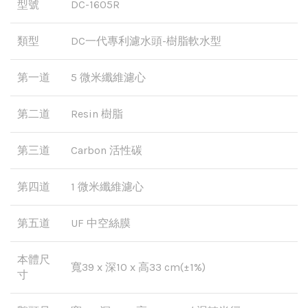
型號
DC-1605R
類型
DC一代專利濾水頭-樹脂軟水型
第一道
5 微米纖維濾心
第二道
Resin 樹脂
第三道
Carbon 活性碳
第四道
1 微米纖維濾心
第五道
UF 中空絲膜
本體尺
寬39 x 深10 x 高33 cm(±1%)
寸