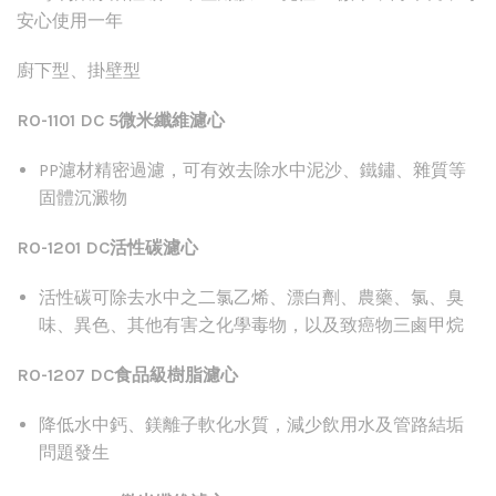
安心使用一年
廚下型、掛壁型
RO-1101 DC 5
微米纖維濾心
PP
濾材精密過濾，可有效去除水中泥沙、鐵鏽、雜質等
固體沉澱物
RO-1201 DC
活性碳濾心
活性碳可除去水中之二氯乙烯、漂白劑、農藥、氯、臭
味、異色、其他有害之化學毒物，以及致癌物三鹵甲烷
RO-1207 DC食品級樹脂
濾心
降低水中鈣、鎂離子軟化水質，減少飲用水及管路結垢
問題發生