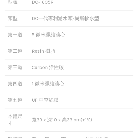
型號
DC-1605R
類型
DC一代專利濾水頭-樹脂軟水型
第一道
5 微米纖維濾心
第二道
Resin 樹脂
第三道
Carbon 活性碳
第四道
1 微米纖維濾心
第五道
UF 中空絲膜
本體尺
寬39 x 深10 x 高33 cm(±1%)
寸