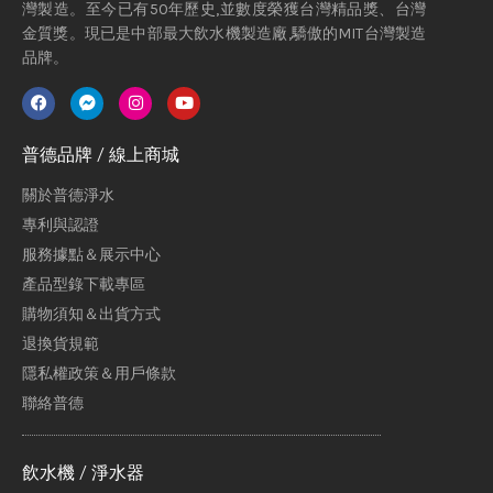
灣製造。至今已有50年歷史,並數度榮獲台灣精品獎、台灣
金質獎。現已是中部最大飲水機製造廠,驕傲的MIT台灣製造
品牌。
普德品牌 / 線上商城
關於普德淨水
專利與認證
服務據點＆展示中心
產品型錄下載專區
購物須知＆出貨方式
退換貨規範
隱私權政策＆用戶條款
聯絡普德
飲水機 / 淨水器