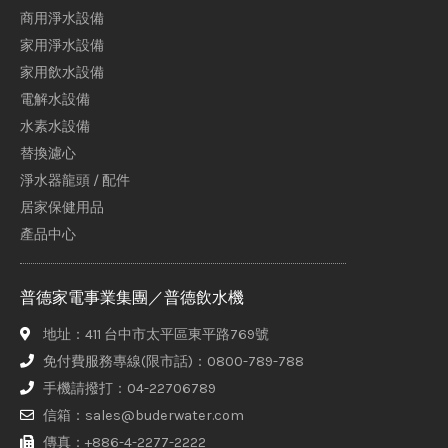
商用淨水設備
家用淨水設備
家用飲水設備
電解水設備
水素水設備
替換濾心
淨水器龍頭 / 配件
居家保健用品
產品中心
普德家電事業集團／普德飲水機
地址：411 台中市太平區東平路769號
免付費服務專線(限市話)：0800-789-788
手機請撥打：04-22706789
信箱：sales@buderwater.com
傳真：+886-4-2277-2222