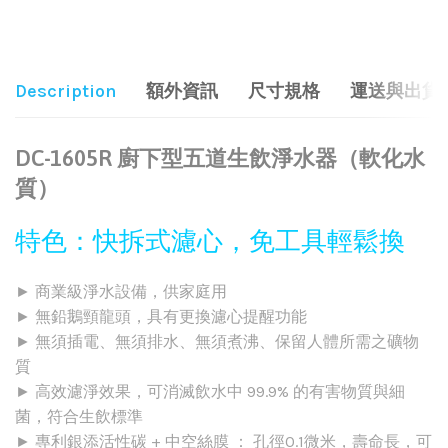
Share:
Description
額外資訊
尺寸規格
運送與出貨
DC-1605R 廚下型五道生飲淨水器（軟化水
質）
特色：快拆式濾心，免工具輕鬆換
► 商業級淨水設備，供家庭用
► 無鉛鵝頸龍頭，具有更換濾心提醒功能
► 無須插電、無須排水、無須煮沸、保留人體所需之礦物
質
► 高效濾淨效果，可消滅飲水中 99.9% 的有害物質與細
菌，符合生飲標準
► 專利銀添活性碳 + 中空絲膜 ： 孔徑0.1微米，壽命長，可