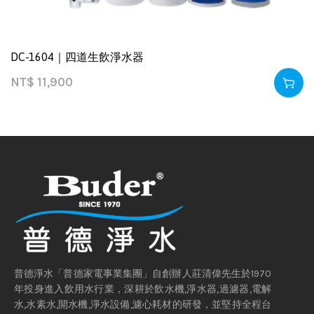
DC-1604｜四道生飲淨水器
NT$
11,900
普德淨水「普德家電事業集團」自創辦人莊清偉先生於1970
年投身進入飲用水行業，深耕於飲水機,淨水器,過濾器,電解
水,水素水,開水機,淨水設備,濾心耗材的研發，並堅持全程台