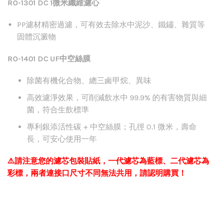
RO-1301 DC 1
微米纖維濾心
PP
濾材精密過濾，可有效去除水中泥沙、鐵鏽、雜質等
固體沉澱物
RO-1401 DC UF
中空絲膜
除菌有機化合物、總三鹵甲烷、異味
高效濾淨效果，可削減飲水中 99.9% 的有害物質與細
菌，符合生飲標準
專利銀添活性碳 + 中空絲膜；孔徑 0.1 微米，壽命
長，可安心使用一年
⚠️請注意您的濾芯包裝貼紙，一代濾芯為藍標、二代濾芯為
彩標，兩者連接口尺寸不同無法共用，請認明購買！