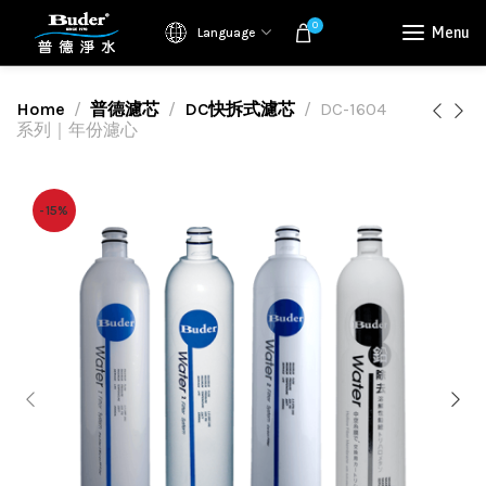
0
Menu
Language
Home
普德濾芯
DC快拆式濾芯
DC-1604
系列｜年份濾心
-15%