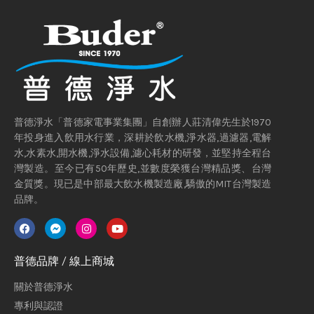
普德淨水「普德家電事業集團」自創辦人莊清偉先生於1970
年投身進入飲用水行業，深耕於飲水機,淨水器,過濾器,電解
水,水素水,開水機,淨水設備,濾心耗材的研發，並堅持全程台
灣製造。至今已有50年歷史,並數度榮獲台灣精品獎、台灣
金質獎。現已是中部最大飲水機製造廠,驕傲的MIT台灣製造
品牌。
普德品牌 / 線上商城
關於普德淨水
專利與認證