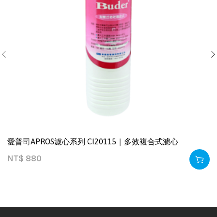
愛普司APROS濾心系列 CI20115｜多效複合式濾心
NT$
880