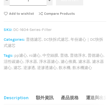
Add to cart
Add to wishlist
Compare Products
SKU:
DC-1604-Series-Filter
Categories:
普德濾芯
,
DC快拆式濾芯
,
年份濾心｜DC快拆
式濾芯
Tags:
pp濾心
,
ro濾心
,
中空絲膜
,
普德
,
普德淨水
,
普德濾心
,
活性碳濾心
,
淨水器
,
淨水器濾心
,
濾心推薦
,
濾水器
,
濾水器
濾心
,
濾芯
,
逆滲透
,
逆滲透濾心
,
飲水機
,
飲水機濾心
Share:
Description
額外資訊
產品規格
運送與出貨