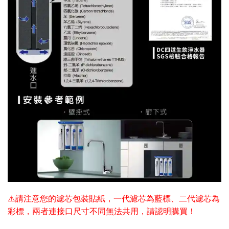
⚠️請注意您的濾芯包裝貼紙，一代濾芯為藍標、二代濾芯為
彩標，兩者連接口尺寸不同無法共用，請認明購買！