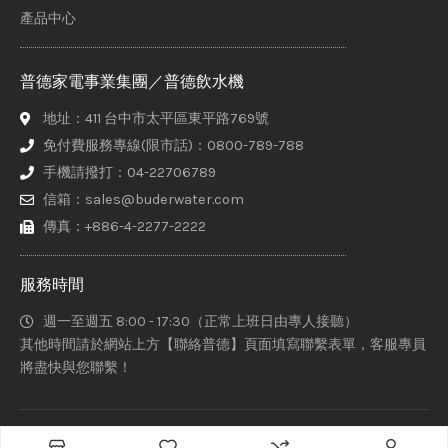
產品中心
普德家電事業集團／普德飲水機
地址：411 台中市太平區東平路769號
免付費服務專線(限市話)：0800-789-788
手機請撥打：04-22706789
信箱：sales@buderwater.com
傳真：+886-4-2277-2222
服務時間
週一至週五 8:00 - 17:30（正常上班日由專人接聽）
其他時間請於網站上方【聯絡普德】頁面填寫聯繫表單，客服專員
將盡快與您聯繫！
普德家電股份有限公司、意達吉淨化科技有限公司、赫睿生醫股份
Select options