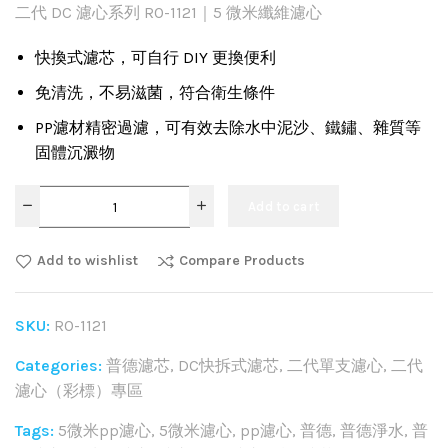
二代 DC 濾心系列 RO-1121｜5 微米纖維濾心
快換式濾芯，可自行 DIY 更換便利
免清洗，不易滋菌，符合衛生條件
PP濾材精密過濾，可有效去除水中泥沙、鐵鏽、雜質等
固體沉澱物
Add to cart
Add to wishlist
Compare Products
SKU:
RO-1121
Categories:
普德濾芯
,
DC快拆式濾芯
,
二代單支濾心
,
二代
濾心（彩標）專區
Tags:
5微米pp濾心
,
5微米濾心
,
pp濾心
,
普德
,
普德淨水
,
普