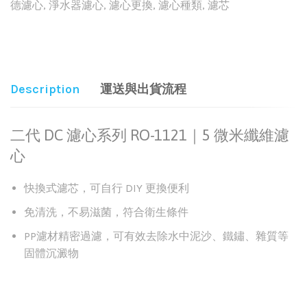
德濾心
,
淨水器濾心
,
濾心更換
,
濾心種類
,
濾芯
Share:
Description
運送與出貨流程
二代 DC 濾心系列 RO-1121｜5 微米纖維濾
心
快換式濾芯，可自行 DIY 更換便利
免清洗，不易滋菌，符合衛生條件
PP濾材精密過濾，可有效去除水中泥沙、鐵鏽、雜質等
固體沉澱物