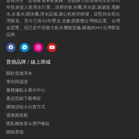
普德淨水「普德家電事業集團」自創辦人莊清偉先生於1970
年投身進入飲用水行業，深耕於飲水機,淨水器,過濾器,電解
水,水素水,開水機,淨水設備,濾心耗材的研發，並堅持全程台
灣製造。至今已有50年歷史,並數度榮獲台灣精品獎、台灣
金質獎。現已是中部最大飲水機製造廠,驕傲的MIT台灣製造
品牌。
普德品牌 / 線上商城
關於普德淨水
專利與認證
服務據點＆展示中心
產品型錄下載專區
購物須知＆出貨方式
退換貨規範
隱私權政策＆用戶條款
聯絡普德