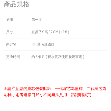
產品規格
適用
第一道
尺寸
直徑 7 X 高 32 CM ( ±1% )
內容物
P.P 聚丙烯纖維
更換時間
約 3 個月 ( 視水質及使用狀況而定 )
⚠️請注意您的濾芯包裝貼紙，一代濾芯為藍標、二代濾芯為
彩標，兩者連接口尺寸不同無法共用，請認明購買！