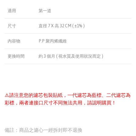
適用
第一道
尺寸
直徑 7 X 高 32 CM ( ±1% )
內容物
P.P 聚丙烯纖維
更換時間
約 3 個月 ( 視水質及使用狀況而定 )
⚠️請注意您的濾芯包裝貼紙，一代濾芯為藍標、二代濾芯為
彩標，兩者連接口尺寸不同無法共用，請認明購買！
備註：商品之濾心一經拆封即不退換