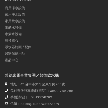
商用淨水設備
家用淨水設備
家用飲水設備
電解水設備
水素水設備
替換濾心
淨水器龍頭 / 配件
居家保健用品
產品中心
普德家電事業集團／普德飲水機
地址：411 台中市太平區東平路769號
免付費服務專線(限市話)：0800-789-788
手機請撥打：04-22706789
信箱：sales@buderwater.com