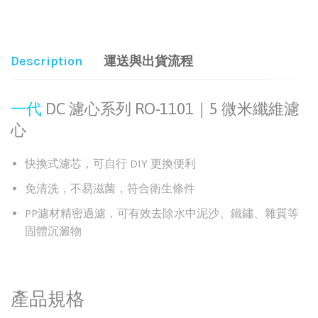
Share:
Description
運送與出貨流程
一代
DC 濾心系列 RO-1101｜5 微米纖維濾
心
快換式濾芯，可自行 DIY 更換便利
免清洗，不易滋菌，符合衛生條件
PP濾材精密過濾，可有效去除水中泥沙、鐵鏽、雜質等
固體沉澱物
產品規格