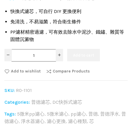
快換式濾芯，可自行 DIY 更換便利
免清洗，不易滋菌，符合衛生條件
PP濾材精密過濾，可有效去除水中泥沙、鐵鏽、雜質等
固體沉澱物
Add to cart
Add to wishlist
Compare Products
SKU:
RO-1101
Categories:
普德濾芯
,
DC快拆式濾芯
Tags:
5微米pp濾心
,
5微米濾心
,
pp濾心
,
普德
,
普德淨水
,
普
德濾心
,
淨水器濾心
,
濾心更換
,
濾心種類
,
芯