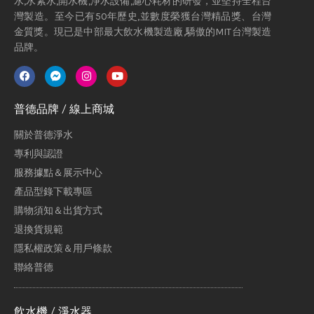
水,水素水,開水機,淨水設備,濾心耗材的研發，並堅持全程台
灣製造。至今已有50年歷史,並數度榮獲台灣精品獎、台灣
金質獎。現已是中部最大飲水機製造廠,驕傲的MIT台灣製造
品牌。
普德品牌 / 線上商城
關於普德淨水
專利與認證
服務據點＆展示中心
產品型錄下載專區
購物須知＆出貨方式
退換貨規範
隱私權政策＆用戶條款
聯絡普德
飲水機 / 淨水器