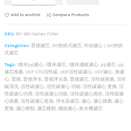
Add to wishlist
Compare Products
SKU:
RO-160-Series-Filter
Categories:
普德濾芯
,
DC快拆式濾芯
,
年份濾心｜DC快拆
式濾芯
Tags:
1微米pp濾心
,
1微米濾芯
,
1微米纖維濾心
,
pp濾芯
,
pp
濾芯推薦
,
UDF CTO活性碳
,
UDF活性碳濾心
,
UDF濾心
,
換濾
心
,
普德
,
普德淨水
,
普德淨水器
,
普德濾芯
,
活性碳推薦
,
活性
碳清洗
,
活性碳濾心
,
活性碳濾心 功能
,
活性碳濾心 更換
,
活
性碳濾心功用
,
活性碳濾心功能
,
活性碳濾心壽命
,
活性碳濾
心推薦
,
活性碳濾心更換
,
淨水器濾芯
,
濾心
,
濾心推薦
,
濾心
更換
,
濾心種類
,
濾芯種類
,
纖維濾心
,
飲水機濾芯
Share: