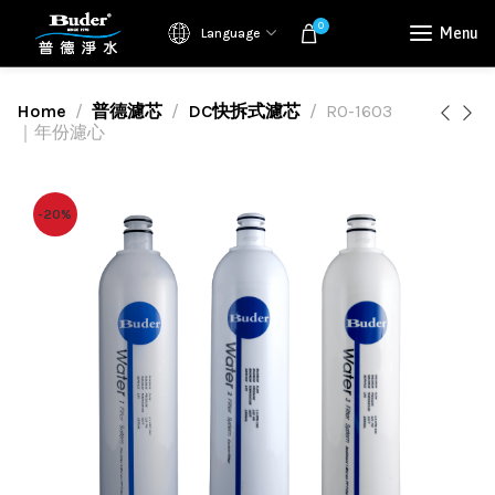
0
Menu
Language
Home
普德濾芯
DC快拆式濾芯
RO-1603
｜年份濾心
-20%