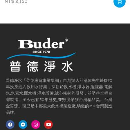
NT$
2,150
普德淨水「普德家電事業集團」自創辦人莊清偉先生於1970
年投身進入飲用水行業，深耕於飲水機,淨水器,過濾器,電解
水,水素水,開水機,淨水設備,濾心耗材的研發，並堅持全程台
灣製造。至今已有50年歷史,並數度榮獲台灣精品獎、台灣
金質獎。現已是中部最大飲水機製造廠,驕傲的MIT台灣製造
品牌。