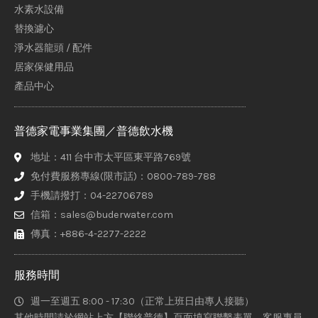
水素水設備
替換濾心
淨水器龍頭 / 配件
居家保健用品
產品中心
普德家電事業集團／普德飲水機
地址：411 台中市太平區東平路769號
免付費服務專線(限市話)：0800-789-788
手機請撥打：04-22706789
信箱：sales@buderwater.com
傳真：+886-4-2277-2222
服務時間
週一至週五 8:00 - 17:30（正常上班日由專人接聽）
其他時間請於網站上方【聯絡普德】頁面填寫聯繫表單，客服專員