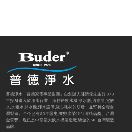
普德淨水「普德家電事業集團」自創辦人莊清偉先生於1970
年投身進入飲用水行業，深耕於飲水機,淨水器,過濾器,電解
水,水素水,開水機,淨水設備,濾心耗材的研發，並堅持全程台
灣製造。至今已有50年歷史,並數度榮獲台灣精品獎、台灣
金質獎。現已是中部最大飲水機製造廠,驕傲的MIT台灣製造
品牌。