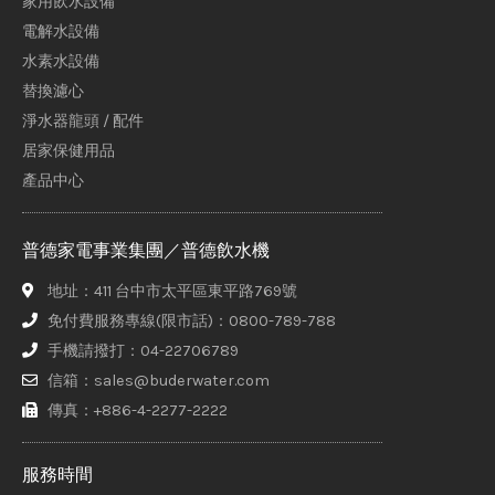
家用飲水設備
電解水設備
水素水設備
替換濾心
淨水器龍頭 / 配件
居家保健用品
產品中心
普德家電事業集團／普德飲水機
地址：411 台中市太平區東平路769號
免付費服務專線(限市話)：0800-789-788
手機請撥打：04-22706789
信箱：sales@buderwater.com
傳真：+886-4-2277-2222
服務時間