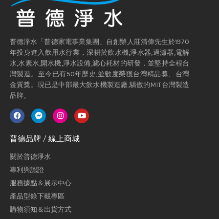
普德淨水「普德家電事業集團」自創辦人莊清偉先生於1970
年投身進入飲用水行業，深耕於飲水機,淨水器,過濾器,電解
水,水素水,開水機,淨水設備,濾心耗材的研發，並堅持全程台
灣製造。至今已有50年歷史,並數度榮獲台灣精品獎、台灣
金質獎。現已是中部最大飲水機製造廠,驕傲的MIT台灣製造
品牌。
普德品牌 / 線上商城
關於普德淨水
專利與認證
服務據點＆展示中心
產品型錄下載專區
購物須知＆出貨方式