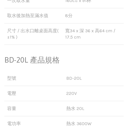
一次取水量
160c.c x 91杯
取水後加熱至滿水值
8分
尺寸 / 出水口離桌面高度(
寬34 x 深 36 x 高64 cm /
±1% )
17.5 cm
BD-20L 產品規格
型號
BD-20L
電壓
220V
容量
熱水 20L
電功率
熱水 3600W