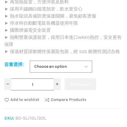
► 再加熱裝置，方便沖茶及飲料
► 採用不鏽鋼白鐵電熱管，飲水更安心
► 熱水龍頭具備防燙保護開關，避免顧客燙傷
► 停水時自動斷電延長機器使用年限
► 國際牌漏電安全裝置
► 熱剛雙重保護裝置，採用日本進口WAKO熱控，安全更有
保障
► 保溫材質採耐燃性保麗龍包裝，經 SGS 耐燃性測試合格
容量選擇
Add to cart
Add to wishlist
Compare Products
SKU:
BD-5L/10L/20L