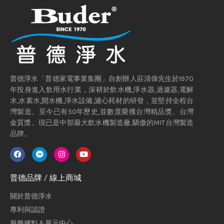
普德淨水「普德家電事業集團」自創辦人莊清偉先生於1970
年投身進入飲用水行業，深耕於飲水機,淨水器,過濾器,電解
水,水素水,開水機,淨水設備,濾心耗材的研發，並堅持全程台
灣製造。至今已有50年歷史,並數度榮獲台灣精品獎、台灣
金質獎。現已是中部最大飲水機製造廠,驕傲的MIT台灣製造
品牌。
普德品牌 / 線上商城
關於普德淨水
專利與認證
服務據點＆展示中心