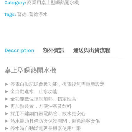
Category:
商業用桌上型瞬熱開水機
Tags:
普德
,
普德淨水
Share:
Description
額外資訊
運送與出貨流程
桌上型瞬熱開水機
► 停電自動記憶參數功能，復電後無需重新設定
► 全自動進水、止水功能
► 全功能數位控制加熱，穩定性高
► 再加熱裝置，方便沖茶及飲料
► 採用不鏽鋼白鐵電熱管，飲水更安心
► 熱水龍頭具備防燙保護開關，避免顧客燙傷
► 停水時自動斷電延長機器使用年限