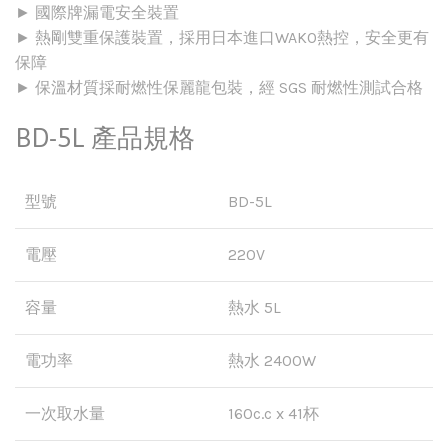
► 國際牌漏電安全裝置
► 熱剛雙重保護裝置，採用日本進口WAKO熱控，安全更有
保障
► 保溫材質採耐燃性保麗龍包裝，經 SGS 耐燃性測試合格
BD-5L 產品規格
型號
BD-5L
電壓
220V
容量
熱水 5L
電功率
熱水 2400W
一次取水量
160c.c x 41杯