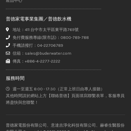
產品中心
普德家電事業集團／普德飲水機
地址：411 台中市太平區東平路769號
免付費服務專線(限市話)：0800-789-788
手機請撥打：04-22706789
信箱：sales@buderwater.com
傳真：+886-4-2277-2222
服務時間
週一至週五 8:00 - 17:30（正常上班日由專人接聽）
其他時間請於網站上方【聯絡普德】頁面填寫聯繫表單，客服專員
將盡快與您聯繫！
普德家電股份有限公司、意達吉淨化科技有限公司、赫睿生醫股份