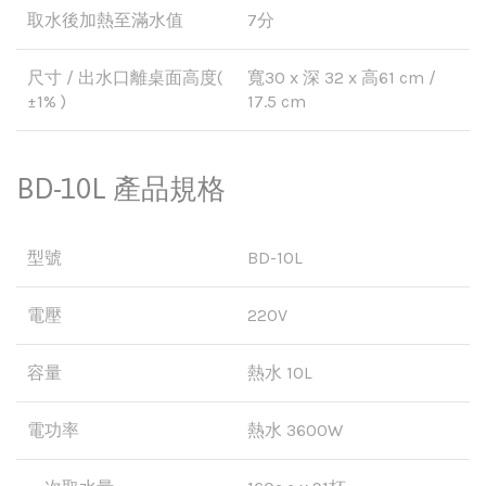
取水後加熱至滿水值
7分
尺寸 / 出水口離桌面高度(
寬30 x 深 32 x 高61 cm /
±1% )
17.5 cm
BD-10L 產品規格
型號
BD-10L
電壓
220V
容量
熱水 10L
電功率
熱水 3600W