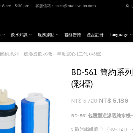
8 am - 5:30 pm
客服信箱：sales@buderwater.com
心
飲水知識
服務據點
聯絡普德
產品註冊
Language
61 簡約系列｜逆滲透飲水機 – 年度濾心 |二代 (彩標)
BD-561 簡約
(彩標)
NT$
5,186
NT$
5,720
BD-561 包覆型逆滲透純水機
5 微米纖維濾心 （RO-1121） 