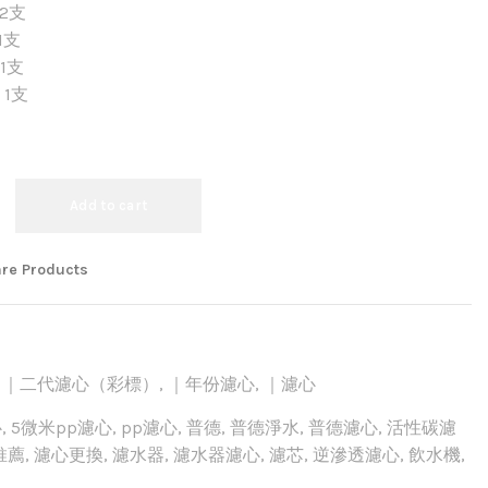
 2支
1支
1支
1支
Add to cart
re Products
,
｜二代濾心（彩標）
,
｜年份濾心
,
｜濾心
心
,
5微米pp濾心
,
pp濾心
,
普德
,
普德淨水
,
普德濾心
,
活性碳濾
推薦
,
濾心更換
,
濾水器
,
濾水器濾心
,
濾芯
,
逆滲透濾心
,
飲水機
,