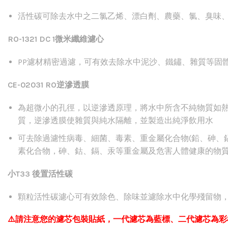
活性碳可除去水中之二氯乙烯、漂白劑、農藥、氯、臭味
RO-1321 DC 1
微米纖維濾心
PP
濾材精密過濾，可有效去除水中泥沙、鐵鏽、雜質等固
CE-02031 RO逆滲透
膜
為超微小的孔徑，以逆滲透原理，將水中所含不純物質如
質，逆滲透膜使雜質與純水隔離，並製造出純淨飲用水
可去除過濾性病毒、細菌、毒素、重金屬化合物(鉛、砷、鎘
素化合物，砷、鈷、鎘、汞等重金屬及危害人體健康的物質
小T33 後置活性碳
顆粒活性碳濾心可有效除色、除味並濾除水中化學殘留物
⚠️請注意您的濾芯包裝貼紙，一代濾芯為藍標、二代濾芯為