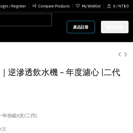
Login / Register
Compare Products
My Wishlist
0
/
NT$
0
產品註冊
線上選購
系列｜逆滲透飲水機 – 年度濾心 |二代
一年份組9支(二代)
4支