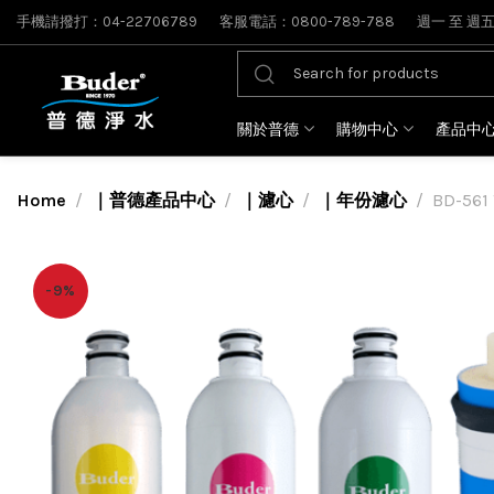
手機請撥打：04-22706789
客服電話：0800-789-788
週一 至 週五: 
關於普德
購物中心
產品中
Home
｜普德產品中心
｜濾心
｜年份濾心
BD-5
-9%