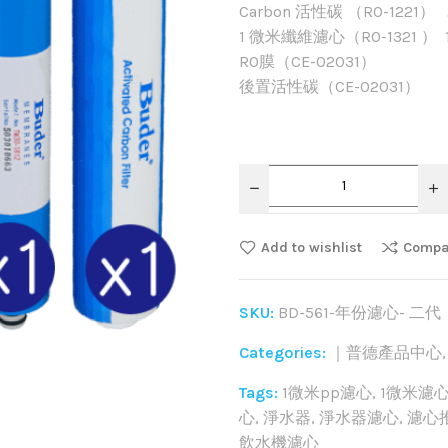
Carbon 活性碳 （RO-1221）
1 微米纖維濾心（RO-1321 ） 
RO膜（CE-02031） 
後置活性碳（CE-02031） 
Add to wishlist
Compa
SKU:
BD-561-年份濾心- 二代
Categories:
｜普德產品中心
Tags:
1微米pp濾心
,
1微米濾
心
,
淨水器
,
淨水器濾心
,
濾心
飲水機濾心