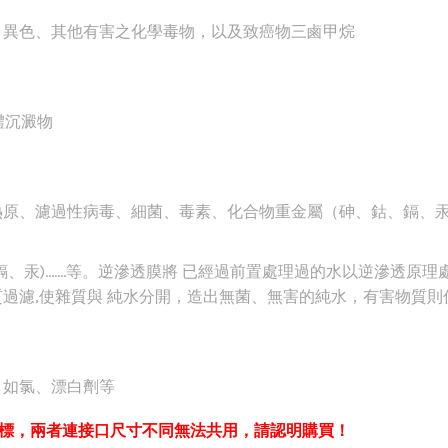
、異色、其他有害之化學毒物，以及致癌物三鹵甲烷
體沉澱物
熱原、濾過性病毒、細菌、毒素、化合物重金屬（砷、鈷、鎘、
、汞)…….等。逆滲透膜將 已經過前置處理過的水以逆滲透原
過濾,使雜質與 純水分開，造出無菌、無害的純水，有害物質則
，如氯、漂白劑等
彩標，兩者連接口尺寸不同無法共用，請認明購買！