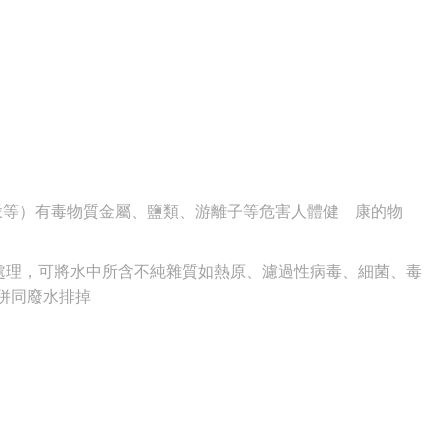
汞等）有毒物質金屬、鹽類、游離子等危害人體健 康的物
理處理，可將水中所含不純雜質如熱原、濾過性病毒、細菌、毒
併同廢水排掉