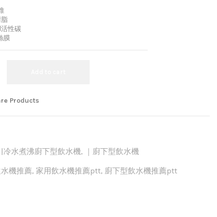
維
樹脂
N活性碳
絲膜
Add to cart
re Products
,
|冷水煮沸廚下型飲水機
,
｜廚下型飲水機
飲水機推薦
,
家用飲水機推薦ptt
,
廚下型飲水機推薦ptt