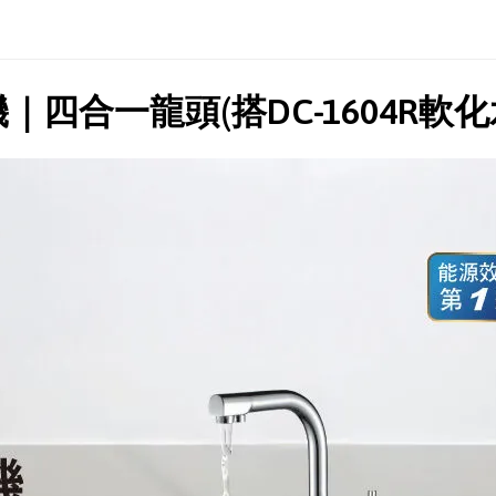
飲水機｜四合一龍頭
(搭DC-1604R