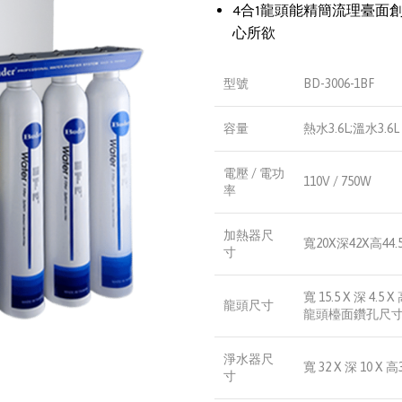
4合1龍頭能精簡流理臺面
心所欲
型號
BD-3006-1BF
容量
熱水3.6L;溫水3.6L
電壓 / 電功
110V / 750W
率
加熱器尺
寬20X深42X高44.5
寸
寬 15.5 X 深 4.5 
龍頭尺寸
龍頭檯面鑽孔尺寸
淨水器尺
寬 32 X 深 10 X 高
寸