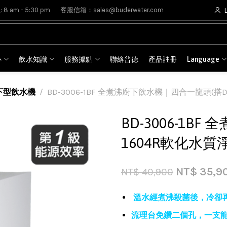
8 am - 5:30 pm
客服信箱：sales@buderwater.com
心
飲水知識
服務據點
聯絡普德
產品註冊
Language
下型飲水機
BD-3006-1BF 全煮沸廚下飲水機｜四合一龍頭(搭D
BD-3006-1B
1604R軟化水質
NT$
35,9
NT$
40,900
溫水經煮沸殺菌後，冷卻
流理台免鑽二個孔，一支