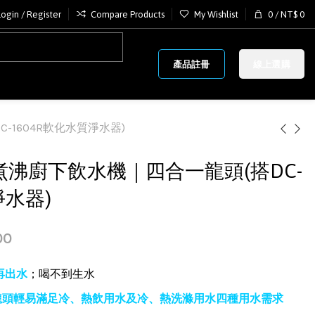
Login / Register
Compare Products
My Wishlist
0
/
NT$
0
產品註冊
線上選購
C-1604R軟化水質淨水器)
F 全煮沸廚下飲水機｜四合一龍頭(搭DC-
淨水器)
00
再出水
；喝不到生水
龍頭輕易滿足冷、熱飲用水及冷、熱洗滌用水四種用水需求