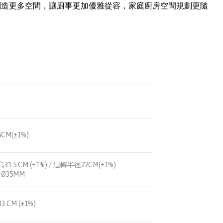
創造更多空間，讓廚事更加優雅從容，家庭廚房空間規劃更隨
CM(±1%)
X 高31.5 CM (±1%) / 迴轉半徑22CM(±1%)
Ø35MM
33 CM (±1%)