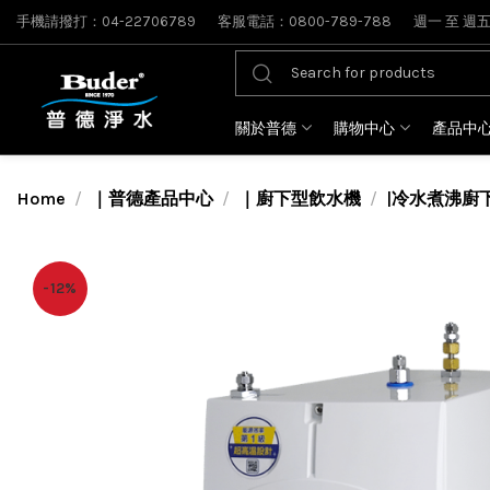
手機請撥打：04-22706789
客服電話：0800-789-788
週一 至 週五: 
關於普德
購物中心
產品中
Home
｜普德產品中心
｜廚下型飲水機
|冷水煮沸廚
-12%