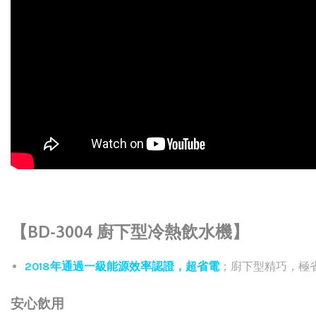
【BD-3004 廚下型冷熱飲水機】
2018年通過一級能源效率認證
，超省電
；廚下型精巧，極
安心飲用