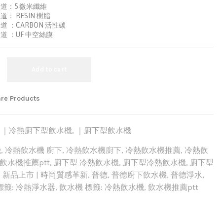
道：5 微米纖維
道： RESIN 樹脂
道 ：CARBON 活性碳
道 ：UF 中空絲膜
Add to cart
re Products
,
｜冷熱廚下型飲水機
,
｜廚下型飲水機
機
,
冷熱飲水機 廚下
,
冷熱飲水機廚下
,
冷熱飲水機推薦
,
冷熱飲
飲水機推薦ptt
,
廚下型 冷熱飲水機
,
廚下型冷熱飲水機
,
廚下型
,
新品上市 | 時尚質感革新
,
普德
,
普德廚下飲水機
,
普德淨水
,
標籤: 冷熱淨水器
,
飲水機 標籤: 冷熱飲水機
,
飲水機推薦ptt