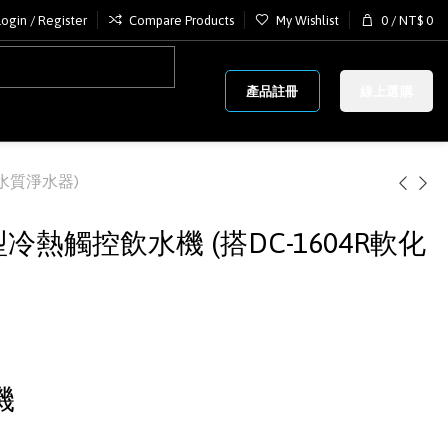
Login / Register
Compare Products
My Wishlist
0
/
NT$
0
產品註冊
線上選購
化水質淨水器)
下型冷熱觸控飲水機 (搭DC-1604R軟化
機