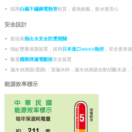
採用
白鐵不鏽鋼電熱管
材質，避免銅氯，飲水更安心
安全設計
龍頭具
熱出水安全防燙開關
熱缸雙重保護裝置，採用
日本進口WAKO熱控
，安全更有
嚴選
國際牌漏電斷路
安全裝置
漏水偵測器(選購)：當漏水時，漏水偵測器自動切斷水源
能源效率標示