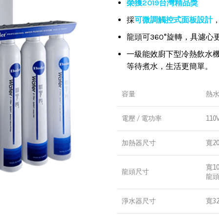
榮獲2019台灣精品獎
採
可微調觸控式面板設計
龍頭可360°旋轉，具濾心
一級能效廚下型冷熱飲水機
等待煮水，生活更簡單。
容量
熱水
電壓 / 電功率
110
加熱器尺寸
寬20
寬10
龍頭尺寸
龍頭
淨水器尺寸
寬32