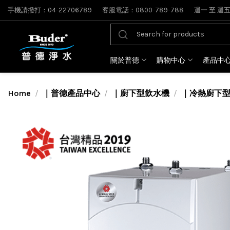
手機請撥打：04-22706789
客服電話：0800-789-788
週一 至 週五: 
關於普德
購物中心
產品中
Home
｜普德產品中心
｜廚下型飲水機
｜冷熱廚下