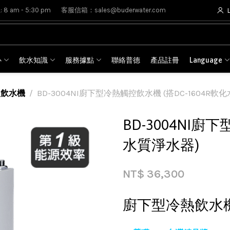
8 am - 5:30 pm
客服信箱：sales@buderwater.com
心
飲水知識
服務據點
聯絡普德
產品註冊
Language
型飲水機
BD-3004NI廚下型冷熱觸控飲水機 (搭DC-1604R軟
BD-3004NI廚
水質淨水器)
NT$
36,300
廚下型冷熱飲水