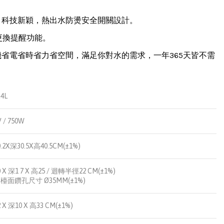
，科技新穎，熱出水防燙安全開關設計。
更換提醒功能。
省電省時省力省空間，滿足你對水的需求，一年365天皆不需
4L
V / 750W
.2X深30.5X高40.5CM(±1%)
 X 深1 7 X 高25 / 迴轉半徑22 CM(±1%)
檯面鑽孔尺寸 Ø35MM(±1%)
 X 深10 X 高33 CM(±1%)