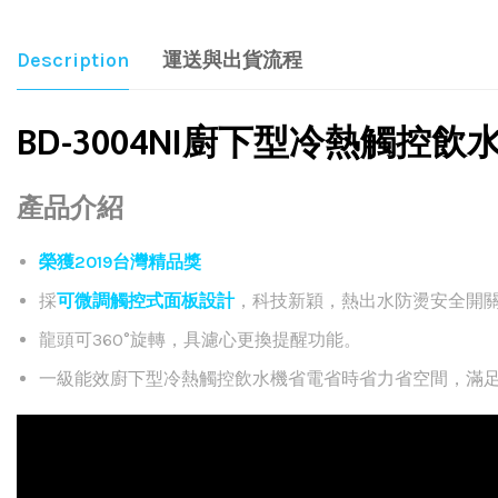
Description
運送與出貨流程
BD-3004NI廚下型冷熱觸控飲
產品介紹
榮獲2019台灣精品獎
採
可微調觸控式面板設計
，科技新穎，熱出水防燙安全開
龍頭可360°旋轉，具濾心更換提醒功能。
一級能效廚下型冷熱觸控飲水機省電省時省力省空間，滿足