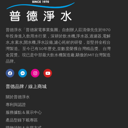
普德淨水「普德家電事業集團」自創辦人莊清偉先生於1970
年投身進入飲用水行業，深耕於飲水機,淨水器,過濾器,電解
水,水素水,開水機,淨水設備,濾心耗材的研發，並堅持全程台
灣製造。至今已有50年歷史,並數度榮獲台灣精品獎、台灣
金質獎。現已是中部最大飲水機製造廠,驕傲的MIT台灣製造
品牌。
普德品牌 / 線上商城
關於普德淨水
專利與認證
服務據點＆展示中心
產品型錄下載專區
購物須知＆出貨方式