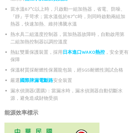
當水溫87°C以上時，只啟動一組加熱器，省電、防噪、
『靜』乎苛求；當水溫低於87°C時，則同時啟動兩組加
熱器，快速加熱、維持沸騰水溫
熱水具二組溫度控制器，當加熱器故障時，自動啟用第
二組加熱控制器以調控溫度
熱缸雙重保護裝置，採用
日本進口WAKO熱控
，安全更有
保障
保溫材質採耐燃性保麗龍包裝，經SGS耐燃性測試合格
嚴選
國際牌漏電斷路
安全裝置
漏水偵測器(選購)：當漏水時，漏水偵測器自動切斷水
源，避免造成財物受損
能源效率標示