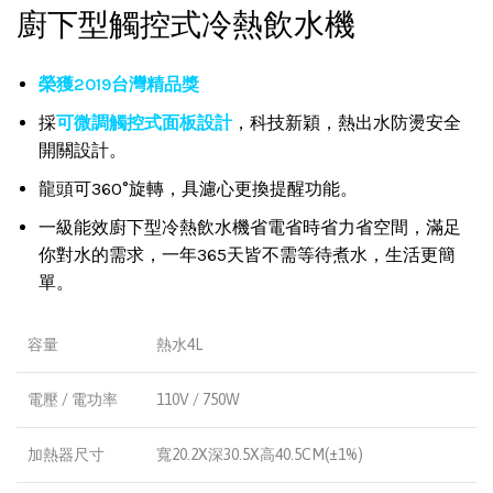
廚下型觸控式冷熱飲水機
榮獲2019台灣精品獎
採
可微調觸控式面板設計
，科技新穎，熱出水防燙安全
開關設計。
龍頭可360°旋轉，具濾心更換提醒功能。
一級能效廚下型冷熱飲水機省電省時省力省空間，滿足
你對水的需求，一年365天皆不需等待煮水，生活更簡
單。
容量
熱水4L
電壓 / 電功率
110V / 750W
加熱器尺寸
寬20.2X深30.5X高40.5CM(±1%)