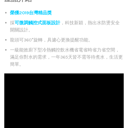
榮獲2019台灣精品獎
採
可微調觸控式面板設計
，科技新穎，熱出水防燙安全
開關設計。
龍頭可360°旋轉，具濾心更換提醒功能。
一級能效廚下型冷熱觸控飲水機省電省時省力省空間，
滿足你對水的需求，一年365天皆不需等待煮水，生活更
簡單。