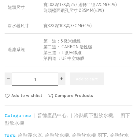
寬10X深17X高25 / 迴轉半徑22CM(±1%)
龍頭尺寸
龍頭檯面鑽孔尺寸 Ø35MM(±1%)
淨水器尺寸
寬32X深10X高33CM(±1%)
第一道：5 微米纖維
第二道： CARBON 活性碳
過濾系統
第三道 ：1 微米纖維
第四道 ：UF 中空絲膜
Add to cart
Add to wishlist
Compare Products
Categories:
｜普德產品中心
,
｜冷熱廚下型飲水機
,
｜廚下
型飲水機
Tags:
冷熱淨水器
,
冷熱飲水機
,
冷熱飲水機 廚下
,
冷熱飲水