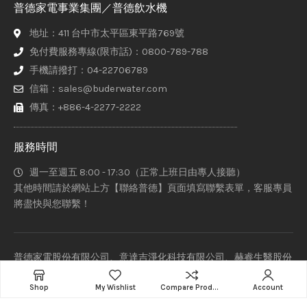
普德家電事業集團／普德飲水機
地址：411 台中市太平區東平路769號
免付費服務專線(限市話)：0800-789-788
手機請撥打：04-22706789
信箱：sales@buderwater.com
傳真：+886-4-2277-2222
服務時間
週一至週五 8:00 - 17:30（正常上班日由專人接聽）
其他時間請於網站上方【聯絡普德】頁面填寫聯繫表單，客服專員
將盡快與您聯繫！
普德家電股份有限公司、意達吉淨化科技有限公司、赫睿生醫股份
有限公司 Copyright © 2021-2022 Designed By
Staruphackers
Add to cart
Lab
.
Shop
My Wishlist
Compare Products
Account