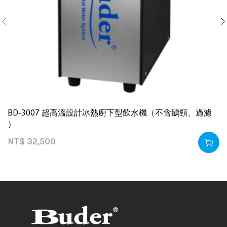
BD-3007 超高溫設計冰熱廚下型飲水機（不含鵝頸、過濾
）
NT$
32,500