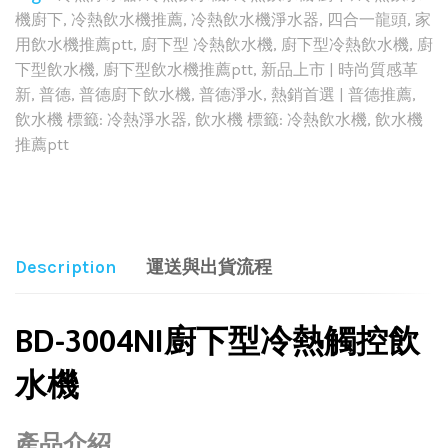
機廚下
,
冷熱飲水機推薦
,
冷熱飲水機淨水器
,
四合一龍頭
,
家
用飲水機推薦ptt
,
廚下型 冷熱飲水機
,
廚下型冷熱飲水機
,
廚
下型飲水機
,
廚下型飲水機推薦ptt
,
新品上市 | 時尚質感革
新
,
普德
,
普德廚下飲水機
,
普德淨水
,
熱銷首選 | 普德推薦
,
飲水機 標籤: 冷熱淨水器
,
飲水機 標籤: 冷熱飲水機
,
飲水機
推薦ptt
Share:
Description
運送與出貨流程
BD-3004NI廚下型冷熱觸控飲
水機
產品介紹