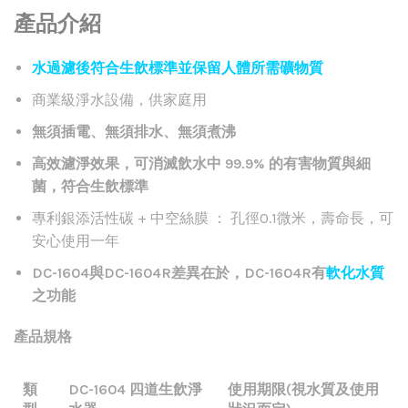
產品介紹
水過濾後符合生飲標準並保留人體所需礦物質
商業級淨水設備，供家庭用
無須插電、無須排水、無須煮沸
高效濾淨效果，可消滅飲水中 99.9% 的有害物質與細
菌，符合生飲標準
專利銀添活性碳 + 中空絲膜 ： 孔徑0.1微米，壽命長，可
安心使用一年
DC-1604與DC-1604R差異在於，DC-1604R有
軟化水質
之功能
產品規格
類
DC-1604 四道生飲淨
使用期限(視水質及使用