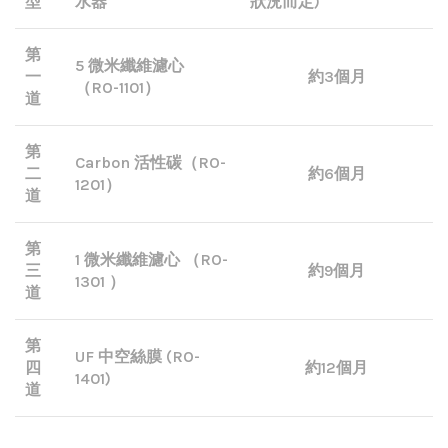
型
水器
狀況而定)
第
5 微米纖維濾心
一
約3個月
（RO-1101）
道
第
Carbon 活性碳（RO-
二
約6個月
1201）
道
第
1 微米纖維濾心 （RO-
三
約9個月
1301 ）
道
第
UF 中空絲膜 (RO-
四
約12個月
1401)
道