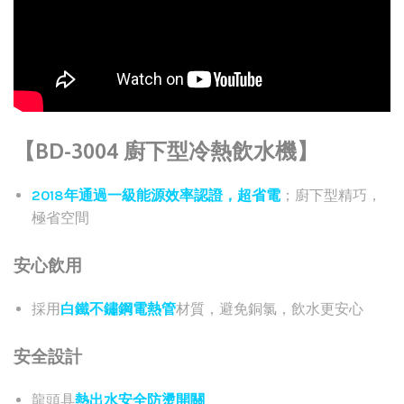
【BD-3004 廚下型冷熱飲水機】
2018年通過一級能源效率認證
，超省電
；廚下型精巧，
極省空間
安心飲用
採用
白鐵不鏽鋼電熱管
材質，避免銅氯，飲水更安心
安全設計
龍頭具
熱出水安全防燙開關