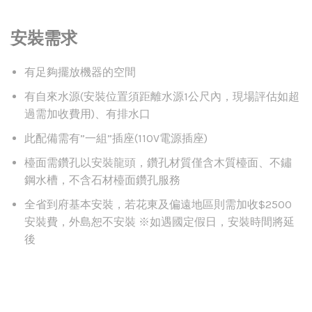
安裝需求
有足夠擺放機器的空間
有自來水源(安裝位置須距離水源1公尺內，現場評估如超
過需加收費用)、有排水口
此配備需有”一組”插座(110V電源插座)
檯面需鑽孔以安裝龍頭，鑽孔材質僅含木質檯面、不鏽
鋼水槽，不含石材檯面鑽孔服務
全省到府基本安裝，若花東及偏遠地區則需加收$2500
安裝費，外島恕不安裝 ※如遇國定假日，安裝時間將延
後