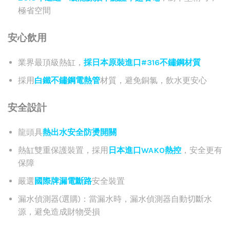
極省空間
安心飲用
業界最頂級熱缸，
採日本原裝進口#316不鏽鋼材質
採用
白鐵不鏽鋼電熱管
材質，避免銅氯，飲水更安心
安全設計
龍頭具
熱出水安全防燙開關
熱缸雙重保護裝置，採用
日本進口WAKO熱控
，安全更有
保障
嚴選
國際牌漏電斷路
安全裝置
漏水偵測器(選購)：當漏水時，漏水偵測器自動切斷水
源，避免造成財物受損