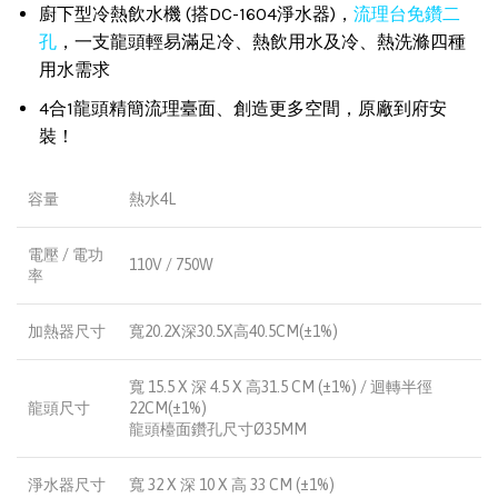
廚下型冷熱飲水機 (搭DC-1604淨水器)，
流理台免鑽二
孔
，一支龍頭輕易滿足冷、熱飲用水及冷、熱洗滌四種
用水需求
4合1龍頭精簡流理臺面、創造更多空間，原廠到府安
裝！
容量
熱水4L
電壓 / 電功
110V / 750W
率
加熱器尺寸
寬20.2X深30.5X高40.5CM(±1%)
寬 15.5 X 深 4.5 X 高31.5 CM (±1%) / 迴轉半徑
龍頭尺寸
22CM(±1%)
龍頭檯面鑽孔尺寸Ø35MM
淨水器尺寸
寬 32 X 深 10 X 高 33 CM (±1%)