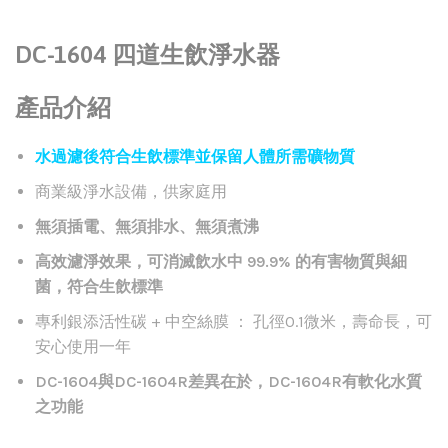
DC-1604 四道生飲淨水器
產品介紹
水過濾後符合生飲標準並保留人體所需礦物質
商業級淨水設備，供家庭用
無須插電、無須排水、無須煮沸
高效濾淨效果，可消滅飲水中 99.9% 的有害物質與細
菌，符合生飲標準
專利銀添活性碳 + 中空絲膜 ： 孔徑0.1微米，壽命長，可
安心使用一年
DC-1604與DC-1604R差異在於，DC-1604R有軟化水質
之功能