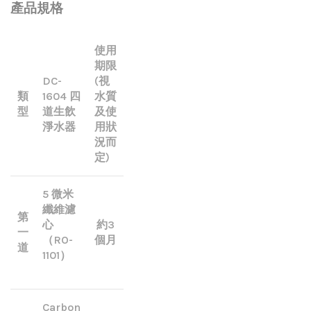
產品規格
使用
期限
DC-
(視
類
1604 四
水質
型
道生飲
及使
淨水器
用狀
況而
定)
5 微米
纖維濾
第
心
約3
一
（RO-
個月
道
1101）
Carbon