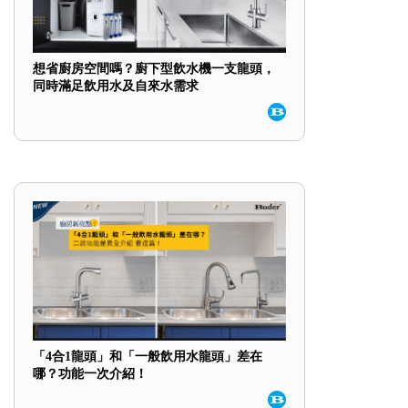
想省廚房空間嗎？廚下型飲水機一支龍頭，
同時滿足飲用水及自來水需求
「4合1龍頭」和「一般飲用水龍頭」差在
哪？功能一次介紹！