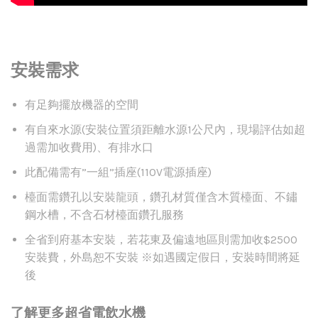
安裝需求
有足夠擺放機器的空間
有自來水源(安裝位置須距離水源1公尺內，現場評估如超
過需加收費用)、有排水口
此配備需有”一組”插座(110V電源插座)
檯面需鑽孔以安裝龍頭，鑽孔材質僅含木質檯面、不鏽
鋼水槽，不含石材檯面鑽孔服務
全省到府基本安裝，若花東及偏遠地區則需加收$2500
安裝費，外島恕不安裝 ※如遇國定假日，安裝時間將延
後
了解更多超省電飲水機