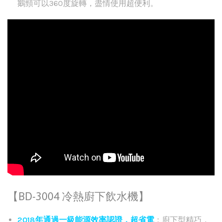
鵝頸可以360度旋轉，盡情使用超便利。
【BD-3004 冷熱廚下飲水機】
2018年通過一級能源效率認證，超省電
；廚下型精巧，