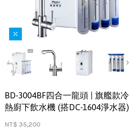
BD-3004BF四合一龍頭 | 旗艦款冷
熱廚下飲水機 (搭DC-1604淨水器)
NT$
35,200