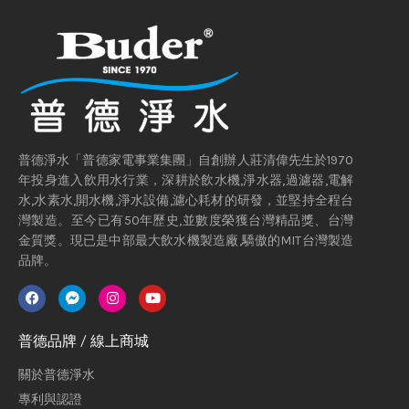
普德淨水「普德家電事業集團」自創辦人莊清偉先生於1970
年投身進入飲用水行業，深耕於飲水機,淨水器,過濾器,電解
水,水素水,開水機,淨水設備,濾心耗材的研發，並堅持全程台
灣製造。至今已有50年歷史,並數度榮獲台灣精品獎、台灣
金質獎。現已是中部最大飲水機製造廠,驕傲的MIT台灣製造
品牌。
普德品牌 / 線上商城
關於普德淨水
專利與認證