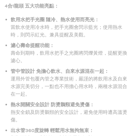
4合1龍頭 五大功能亮點：
飲用水把手光圈 隨冷、熱水使用而亮光：
當飲水使用冷水時，把手光圈會閃示藍光；使用熱水
時，則閃示紅光。兼具提醒及美觀。
濾心壽命提醒功能：
壽命到期時，飲用水把手之光圈將閃爍黃燈，提醒更換
濾心。
管中管設計 免擔心飲水、自來水源混在一起：
運用外管包覆內管之專業技術，嚴謹的將飲用水及自來
水源完美切分，一點也不用擔心用水時，兩種水源混合
在一起。
熱水開關安全設計 防燙鵝頸避免燙傷：
熱安全鎖及防燙鵝頸的安全設計，避免使用時遭高溫燙
傷。
出水管360度旋轉 輕鬆用水無拘無束：