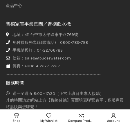
產品中心
普德家電事業集團／普德飲水機
地址：411 台中市太平區東平路769號
免付費服務專線(限市話)：0800-789-788
手機請撥打：04-22706789
信箱：sales@buderwater.com
傳真：+886-4-2277-2222
服務時間
週一至週五 8:00 - 17:30（正常上班日由專人接聽）
其他時間請於網站上方【聯絡普德】頁面填寫聯繫表單，客服專員
將盡快與您聯繫！
Add to cart
Shop
My Wishlist
Compare Products
Account
普德家電股份有限公司、意達吉淨化科技有限公司、赫睿生醫股份