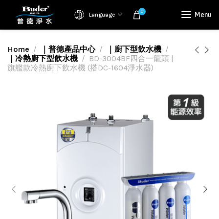
0
Menu
Language
Home
｜普德產品中心
｜廚下型飲水機
｜冷熱廚下型飲水機
BD-3004BF四合一龍頭 |
旗艦款冷熱廚下飲水機 (搭DC-1604淨水器)