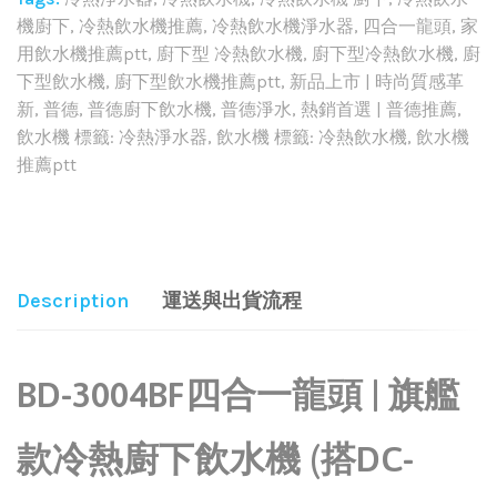
機廚下
,
冷熱飲水機推薦
,
冷熱飲水機淨水器
,
四合一龍頭
,
家
用飲水機推薦ptt
,
廚下型 冷熱飲水機
,
廚下型冷熱飲水機
,
廚
下型飲水機
,
廚下型飲水機推薦ptt
,
新品上市 | 時尚質感革
新
,
普德
,
普德廚下飲水機
,
普德淨水
,
熱銷首選 | 普德推薦
,
飲水機 標籤: 冷熱淨水器
,
飲水機 標籤: 冷熱飲水機
,
飲水機
推薦ptt
Share:
Description
運送與出貨流程
BD-3004BF四合一龍頭 | 旗艦
款冷熱廚下飲水機 (搭DC-