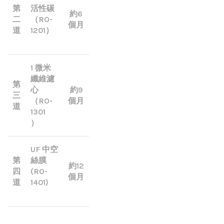
第
活性碳
約6
二
（RO-
個月
道
1201）
1 微米
纖維濾
第
心
約9
三
（RO-
個月
道
1301
）
UF 中空
第
絲膜
約12
四
(RO-
個月
道
1401)