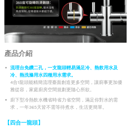
產品介紹
流理台免鑽二孔，一支龍頭輕易滿足冷、熱飲用水及
冷、熱洗滌用水四種用水需求。
4合1龍頭能精簡流理臺面創造更多空間，讓廚事更加優
雅從容，家庭廚房空間規劃更隨心所欲。
廚下型冷熱飲水機省時省力省空間，滿足你對水的需
求，一年365天皆不需等待煮水，生活更簡單。
【四合一龍頭】