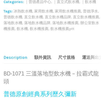
Categories:
｜普德產品中心
,
｜直立式飲水機
,
｜飲水機
Tags:
冰熱飲水機
,
家用飲水機
,
家用飲水機推薦
,
普德淨水
,
普德飲水機
,
直立飲水機
,
直立飲水機品牌
,
直立飲水機推薦
,
落地飲水機
,
落地飲水機品牌
,
落地飲水機推薦
,
辦公室飲水
機推薦
,
飲水機
,
飲水機推薦
,
飲水機推薦ptt
Share:
Description
額外資訊
尺寸規格
運送與出貨
BD-1071 三溫落地型飲水機 – 拉霸式龍
頭
普德原創經典系列歷久彌新