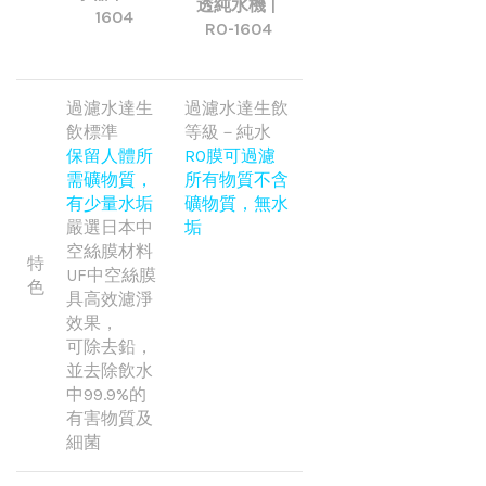
透純水機 |
1604
RO-1604
過濾水達生
過濾水達生飲
飲標準
等級－純水
保留人體所
RO膜可過濾
需礦物質，
所有物質不含
有少量水垢
礦物質，無水
嚴選日本中
垢
空絲膜材料
特
UF中空絲膜
色
具高效濾淨
效果，
可除去鉛，
並去除飲水
中99.9%的
有害物質及
細菌