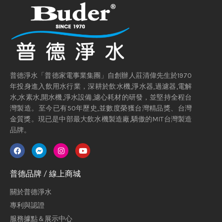
普德淨水「普德家電事業集團」自創辦人莊清偉先生於1970
年投身進入飲用水行業，深耕於飲水機,淨水器,過濾器,電解
水,水素水,開水機,淨水設備,濾心耗材的研發，並堅持全程台
灣製造。至今已有50年歷史,並數度榮獲台灣精品獎、台灣
金質獎。現已是中部最大飲水機製造廠,驕傲的MIT台灣製造
品牌。
普德品牌 / 線上商城
關於普德淨水
專利與認證
服務據點＆展示中心