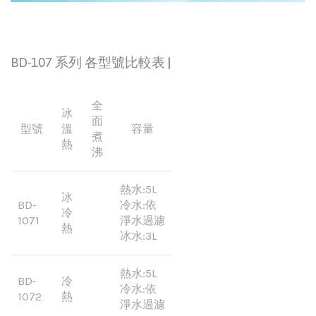
BD-107 系列 各型號比較表
|
全
冰
面
型號
溫
容量
煮
熱
沸
熱水:5L
冰
BD-
冷水:依
冷
1071
淨水過濾
熱
冰水:3L
熱水:5L
BD-
冷
冷水:依
1072
熱
淨水過濾