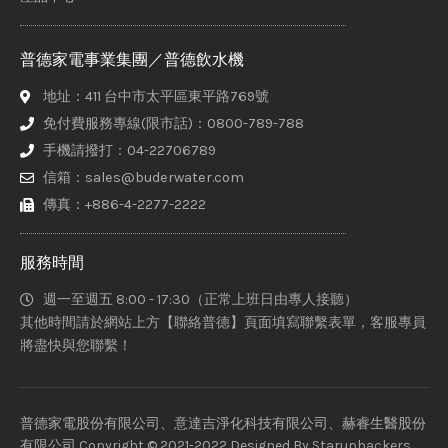
普德家電事業集團／普德飲水機
地址：411 台中市太平區東平路769號
免付費服務專線(限市話)：0800-789-788
手機請撥打：04-22706789
信箱：sales@buderwater.com
傳真：+886-4-2277-2222
服務時間
週一至週五 8:00 - 17:30（正常上班日由專人接聽）
其他時間請於網站上方【聯絡普德】頁面填寫聯繫表單，客服專員
將盡快與您聯繫！
普德家電股份有限公司、意達吉淨化科技有限公司、赫睿生醫股份
有限公司 Copyright © 2021-2022 Designed By
Staruphackers