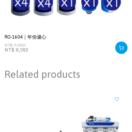
RO-1604｜年份濾心
NT$
7,560
NT$
6,182
Related products