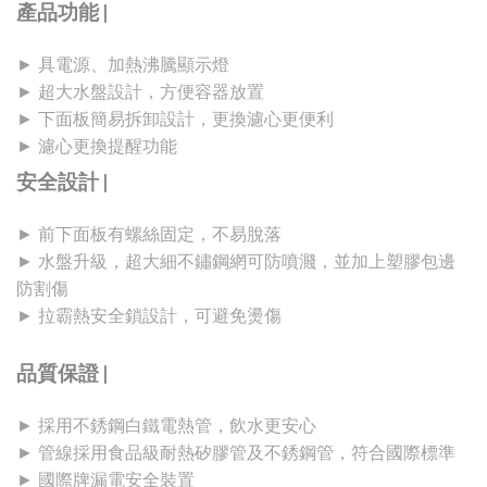
產品功能 |
► 具電源、加熱沸騰顯示燈
► 超大水盤設計，方便容器放置
► 下面板簡易拆卸設計，更換濾心更便利
► 濾心更換提醒功能
安全設計 |
► 前下面板有螺絲固定，不易脫落
► 水盤升級，超大細不鏽鋼網可防噴濺，並加上塑膠包邊
防割傷
► 拉霸熱安全鎖設計，可避免燙傷
品質保證 |
► 採用不銹鋼白鐵電熱管，飲水更安心
► 管線採用食品級耐熱矽膠管及不銹鋼管，符合國際標準
► 國際牌漏電安全裝置