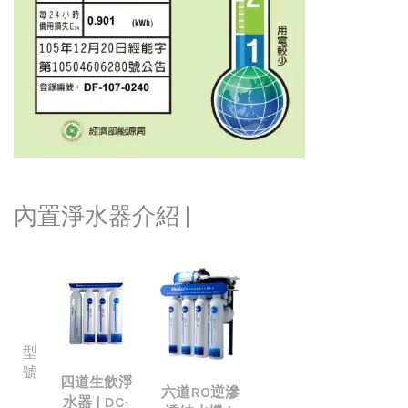
內置
淨水器介紹 |
型
號
四道生飲淨
六道RO逆滲
水器 | DC-