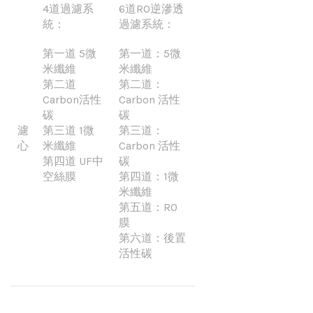
4道過濾系
6道RO逆滲透
統：
過濾系統：
第一道 5微
第一道：5微
米纖維
米纖維
第二道
第二道：
Carbon活性
Carbon 活性
碳
碳
濾
第三道 1微
第三道：
心
米纖維
Carbon 活性
第四道 UF中
碳
空絲膜
第四道：1微
米纖維
第五道：RO
膜
第六道：後置
活性碳