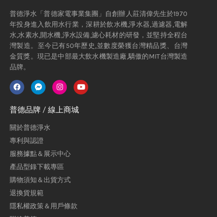
普德淨水「普德家電事業集團」自創辦人莊清偉先生於1970
年投身進入飲用水行業，深耕於飲水機,淨水器,過濾器,電解
水,水素水,開水機,淨水設備,濾心耗材的研發，並堅持全程台
灣製造。至今已有50年歷史,並數度榮獲台灣精品獎、台灣
金質獎。現已是中部最大飲水機製造廠,驕傲的MIT台灣製造
品牌。
普德品牌 / 線上商城
關於普德淨水
專利與認證
服務據點＆展示中心
產品型錄下載專區
購物須知＆出貨方式
退換貨規範
隱私權政策＆用戶條款