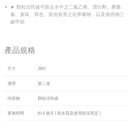
► 顆粒活性碳可除去水中之二氯乙烯、漂白劑、農藥、
氯、臭味、異色、其他有害之化學毒物，以及致癌物三
鹵甲烷
產品規格
尺寸
20吋
適用
第二道
內容物
顆粒活性碳
更換時間
約 6 個月 ( 視水質及使用狀況而定 )