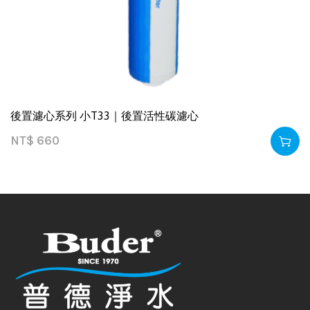
後置濾心系列 小T33｜後置活性碳濾心
NT$
660