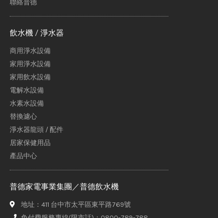
聯絡普德
飲水機 / 淨水器
商用淨水設備
家用淨水設備
家用飲水設備
電解水設備
水素水設備
替換濾心
淨水器龍頭 / 配件
居家保健用品
產品中心
普德家電事業集團／普德飲水機
地址：411 台中市太平區東平路769號
免付費服務專線(限市話)：0800-789-788