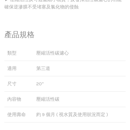
確保逆滲膜不受堵塞及氯化物的侵蝕
產品規格
類型
壓縮活性碳濾心
適用
第三道
尺寸
20”
內容物
壓縮活性碳
使用壽命
約 9 個月 ( 視水質及使用狀況而定 )