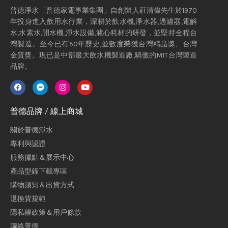
普德淨水「普德家電事業集團」自創辦人莊清偉先生於1970
年投身進入飲用水行業，深耕於飲水機,淨水器,過濾器,電解
水,水素水,開水機,淨水設備,濾心耗材的研發，並堅持全程台
灣製造。至今已有50年歷史,並數度榮獲台灣精品獎、台灣
金質獎。現已是中部最大飲水機製造廠,驕傲的MIT台灣製造
品牌。
普德品牌 / 線上商城
關於普德淨水
專利與認證
服務據點＆展示中心
產品型錄下載專區
購物須知＆出貨方式
退換貨規範
隱私權政策＆用戶條款
聯絡普德