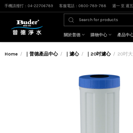
手機請撥打：04-22706789
客服電話：0800-789-788
週一 至 週五: 
關於普德
購物中心
產品中
Home
｜普德產品中心
｜濾心
｜20吋濾心
20吋大