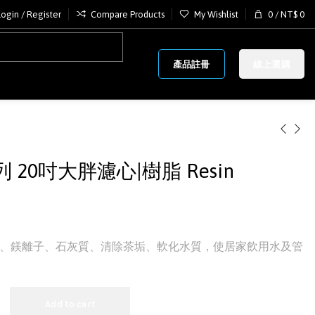
Login / Register
Compare Products
My Wishlist
0
/
NT$
0
產品註冊
線上選購
20吋大胖濾心|樹脂 Resin
、鎂離子、石灰質、清除茶垢、軟化水質，使居家飲用水及管
Add to cart