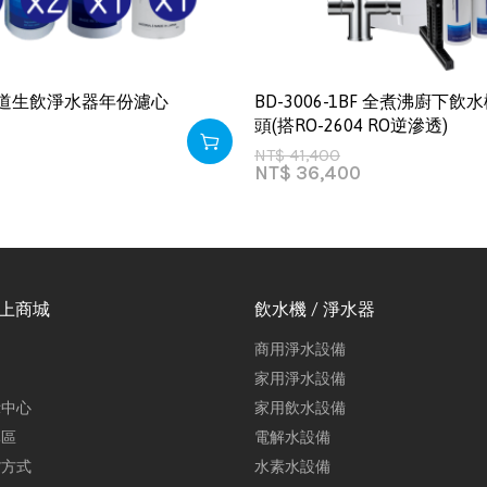
｜四道生飲淨水器年份濾心
BD-3006-1BF 全煮沸廚下
頭(搭RO-2604 RO逆滲透)
NT$
41,400
NT$
36,400
線上商城
飲水機 / 淨水器
商用淨水設備
家用淨水設備
示中心
家用飲水設備
專區
電解水設備
貨方式
水素水設備