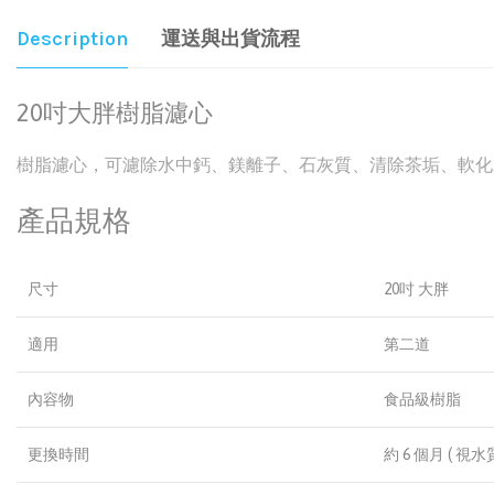
Description
運送與出貨流程
20吋大胖樹脂濾心
樹脂濾心，可濾除水中鈣、鎂離子、石灰質、清除茶垢、軟化
產品規格
尺寸
20吋 大胖
適用
第二道
內容物
食品級樹脂
更換時間
約 6 個月 ( 