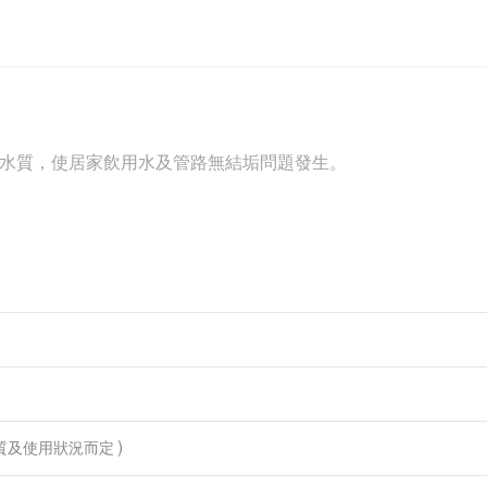
水質，使居家飲用水及管路無結垢問題發生。
視水質及使用狀況而定 )