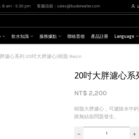
8 am - 5:30 pm
客服信箱：sales@buderwater.com
心
飲水知識
服務據點
聯絡普德
產品註冊
Language
胖濾心系列 20吋大胖濾心|樹脂 Resin
20吋大胖濾心系列 
NT$
2,200
樹脂大胖濾心，可濾除水中鈣
路無結垢問題發生。