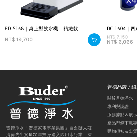
BD-5168｜桌上型飲水機 – 精緻款
DC-1604
NT$
7,150
NT$
19,700
NT$
6,066
普德品牌 / 
關於普德淨水
專利與認證
服務據點＆展
產品型錄下載
普德淨水「普德家電事業集團」自創辦人莊
購物須知＆出
清偉先生於1970年投身進入飲用水行業，深