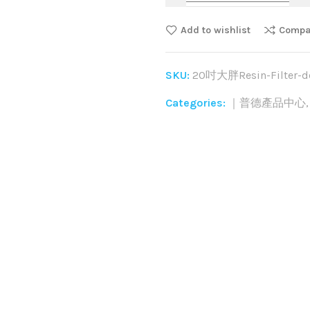
Add to wishlist
Compa
SKU:
20吋大胖Resin-Filter-de
Categories:
｜普德產品中心
Share: