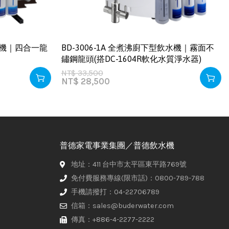
飲水機｜四合一龍
BD-3006-1A 全煮沸廚下型飲水機｜霧面不
鏽鋼龍頭(搭DC-1604R軟化水質淨水器)
NT$
33,500
NT$
28,500
普德家電事業集團／普德飲水機
地址：411 台中市太平區東平路769號
免付費服務專線(限市話)：0800-789-788
手機請撥打：04-22706789
信箱：sales@buderwater.com
傳真：+886-4-2277-2222