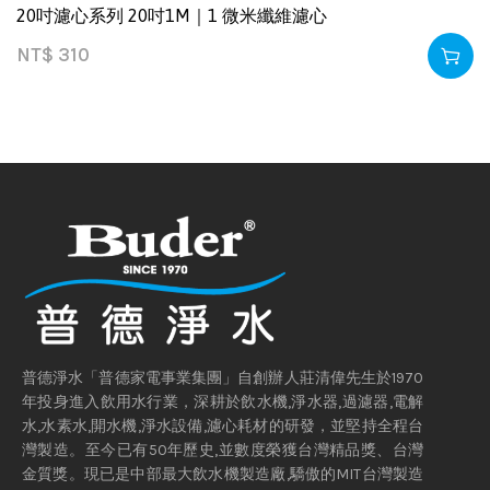
20吋濾心系列 20吋1M｜1 微米纖維濾心
NT$
310
普德淨水「普德家電事業集團」自創辦人莊清偉先生於1970
年投身進入飲用水行業，深耕於飲水機,淨水器,過濾器,電解
水,水素水,開水機,淨水設備,濾心耗材的研發，並堅持全程台
灣製造。至今已有50年歷史,並數度榮獲台灣精品獎、台灣
金質獎。現已是中部最大飲水機製造廠,驕傲的MIT台灣製造