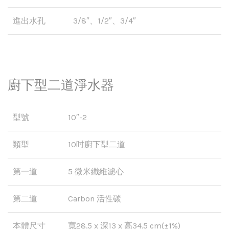
進出水孔
3/8″、1/2″、3/4″
廚下型二道淨水器
型號
10″-2
類型
10吋廚下型二道
第一道
5 微米纖維濾心
第二道
Carbon 活性碳
本體尺寸
寬28.5 x 深13 x 高34.5 cm(±1%)