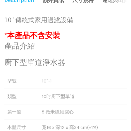
Description
額外資訊
尺寸規格
運送與出貨
10″ 傳統式家用過濾設備
*本產品不含安裝
產品介紹
廚下型單道淨水器
型號
10″-1
類型
10吋廚下型單道
第一道
5 微米纖維濾心
本體尺寸
寬16 x 深12 x 高34 cm(±1%)