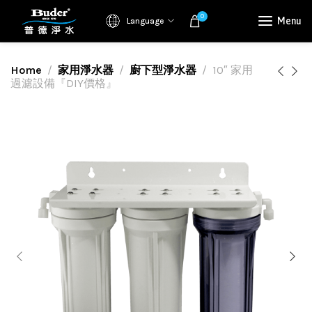
0
Menu
Language
Home
家用淨水器
廚下型淨水器
10″ 家用
過濾設備『DIY價格』