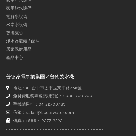
家用淨水設備
家用飲水設備
電解水設備
水素水設備
替換濾心
淨水器龍頭 / 配件
居家保健用品
產品中心
普德家電事業集團／普德飲水機
地址：411 台中市太平區東平路769號
免付費服務專線(限市話)：0800-789-788
手機請撥打：04-22706789
信箱：sales@buderwater.com
傳真：+886-4-2277-2222