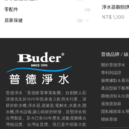
淨水器鵝頸|陶
零配件
(4)
NT$
1,100
居家保健
(9)
普德品牌 / 
關於普德淨水
專利與認證
服務據點＆展
產品型錄下載
普德淨水「普德家電事業集團」自創辦人莊
購物須知＆出
清偉先生於1970年投身進入飲用水行業，深
退換貨規範
耕於飲水機,淨水器,過濾器,電解水,水素水,開
隱私權政策＆
水機,淨水設備,濾心耗材的研發，並堅持全程
台灣製造。至今已有50年歷史,並數度榮獲台
聯絡普德
灣精品獎、台灣金質獎。現已是中部最大飲