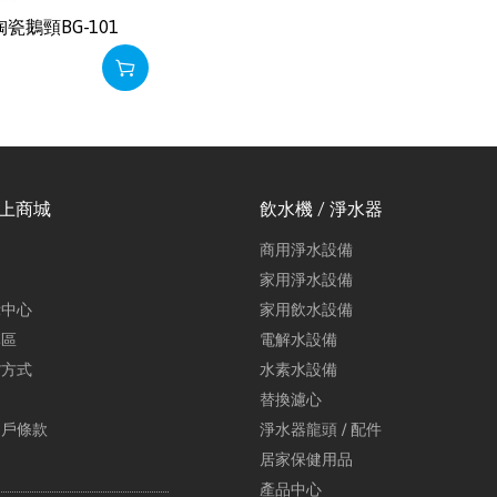
瓷鵝頸BG-101
線上商城
飲水機 / 淨水器
商用淨水設備
家用淨水設備
示中心
家用飲水設備
專區
電解水設備
貨方式
水素水設備
替換濾心
用戶條款
淨水器龍頭 / 配件
居家保健用品
產品中心