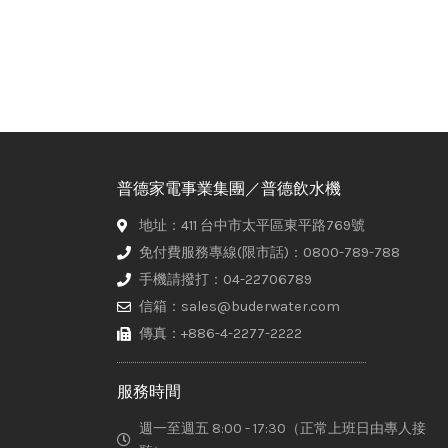
普德家電事業集團／普德飲水機
地址：411 台中市太平區東平路769號
免付費服務專線(限市話)：0800-789-788
手機請撥打：04-22706789
信箱：sales@buderwater.com
傳真：+886-4-2277-2222
服務時間
週一至週五 8:00 - 17:30（正常上班日由專人接