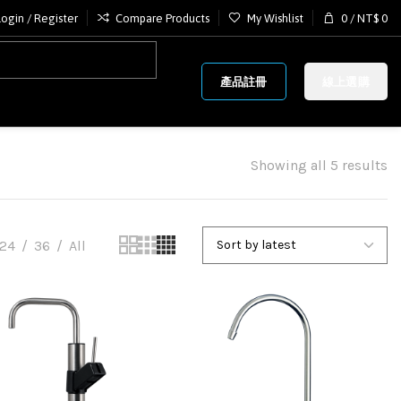
Login / Register
Compare Products
My Wishlist
0
/
NT$
0
產品註冊
線上選購
Showing all 5 results
24
36
All