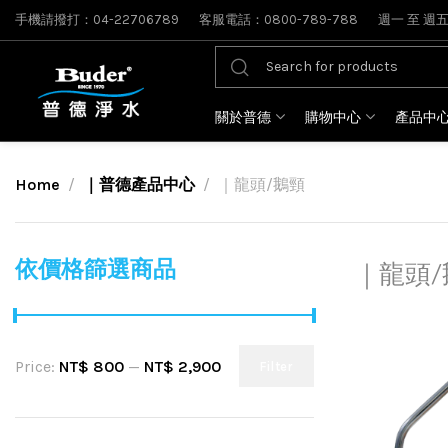
手機請撥打：04-22706789
客服電話：0800-789-788
週一 至 週五: 
關於普德
購物中心
產品中
Home
｜普德產品中心
｜龍頭/鵝頸
依價格篩選商品
｜龍頭/
Price:
NT$ 800
—
NT$ 2,900
Filter