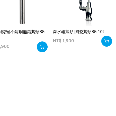
鵝頸|不鏽鋼無鉛鵝頸BG-
淨水器鵝頸|陶瓷鵝頸BG-102
NT$
1,900
,900