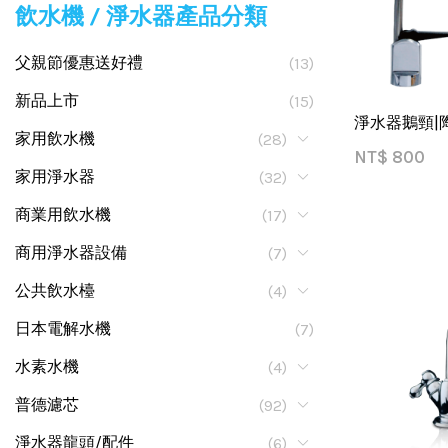
飲水機 / 淨水器產品分類
父親節優惠送好禮
(13)
新品上市
(15)
淨水器鵝頸|陶
家用飲水機
(28)
NT$
800
家用淨水器
(32)
商業用飲水機
(17)
商用淨水器設備
(7)
公共飲水檯
(4)
日本電解水機
(7)
水素水機
(4)
普德濾芯
(92)
淨水器龍頭/配件
(6)