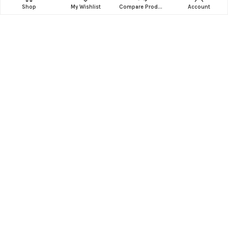
Shop
My Wishlist
Compare Products
Account
自來水混濁怎麼辦？停水如何避免喝到不乾
淨的水？
2022-01-13
Read more