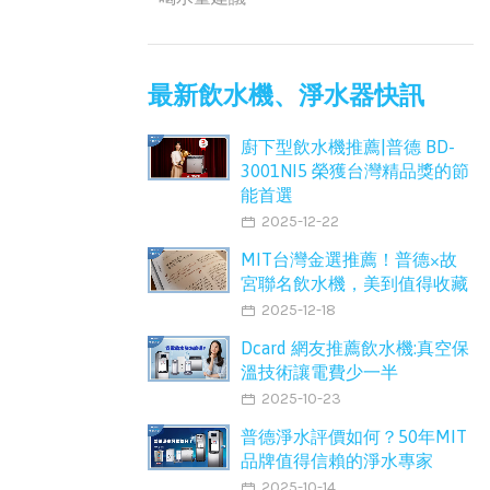
最新飲水機、淨水器快訊
廚下型飲水機推薦|普德 BD-
3001NI5 榮獲台灣精品獎的節
能首選
2025-12-22
MIT台灣金選推薦！普德×故
宮聯名飲水機，美到值得收藏
2025-12-18
Dcard 網友推薦飲水機:真空保
溫技術讓電費少一半
2025-10-23
普德淨水評價如何？50年MIT
品牌值得信賴的淨水專家
2025-10-14