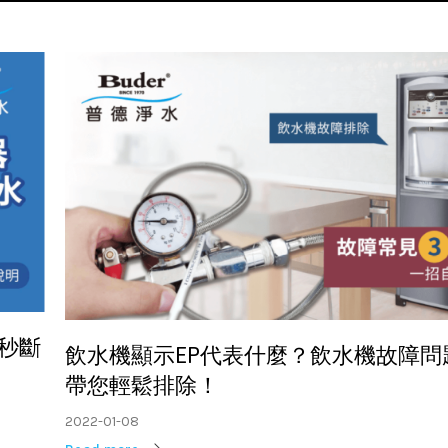
秒斷
飲水機顯示EP代表什麼？飲水機故障問
帶您輕鬆排除！
2022-01-08