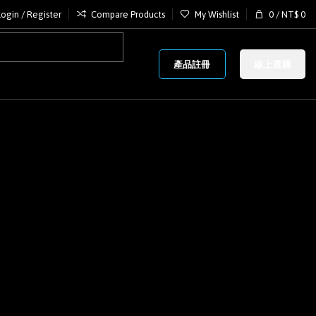
Login / Register
Compare Products
My Wishlist
0
/
NT$
0
產品註冊
線上選購