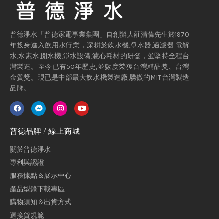
普德淨水「普德家電事業集團」自創辦人莊清偉先生於1970
年投身進入飲用水行業，深耕於飲水機,淨水器,過濾器,電解
水,水素水,開水機,淨水設備,濾心耗材的研發，並堅持全程台
灣製造。至今已有50年歷史,並數度榮獲台灣精品獎、台灣
金質獎。現已是中部最大飲水機製造廠,驕傲的MIT台灣製造
品牌。
普德品牌 / 線上商城
關於普德淨水
專利與認證
服務據點＆展示中心
產品型錄下載專區
購物須知＆出貨方式
退換貨規範