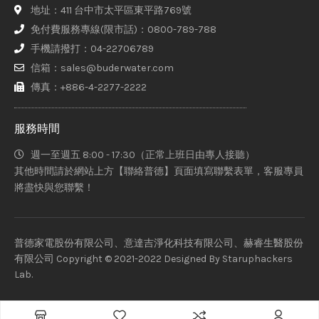
地址：411 台中市太平區東平路769號
免付費服務專線(限市話)：0800-789-788
手機請撥打：04-22706789
信箱：sales@buderwater.com
傳真：+886-4-2277-2222
服務時間
週一至週五 8:00 - 17:30（正常上班日由專人接聽）
其他時間請於網站上方【聯絡普德】頁面填寫聯繫表單，客服專員
將盡快與您聯繫！
普德家電股份有限公司、意達吉淨化科技有限公司、赫睿生醫股份
有限公司 Copyright © 2021-2022 Designed By
Staruphackers
Lab
.