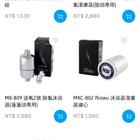
組
氯潔膚器(龍頭專用)
NT$
1,530
NT$
2,880
MK-809 波氧2號 除氯沐浴
MKC-802 Riowu 沐浴器潔膚
器(蓮蓬頭專用)
器濾心
NT$
2,980
NT$
1,980