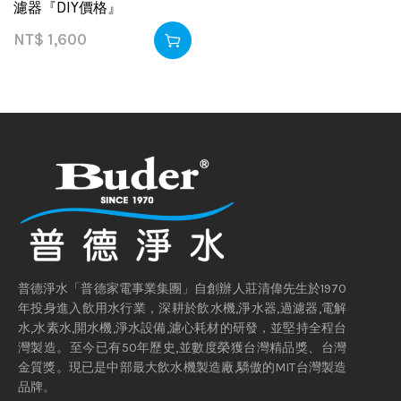
濾器『DIY價格』
NT$
1,600
普德淨水「普德家電事業集團」自創辦人莊清偉先生於1970
年投身進入飲用水行業，深耕於飲水機,淨水器,過濾器,電解
水,水素水,開水機,淨水設備,濾心耗材的研發，並堅持全程台
灣製造。至今已有50年歷史,並數度榮獲台灣精品獎、台灣
金質獎。現已是中部最大飲水機製造廠,驕傲的MIT台灣製造
品牌。