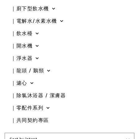
｜廚下型飲水機
｜電解水/水素水機
｜飲水檯
｜開水機
｜淨水器
｜龍頭 / 鵝頸
｜濾心
｜除氯沐浴器 / 潔膚器
｜零配件系列
｜共同契約專區