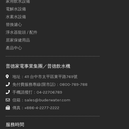
家用飲水設備
電解水設備
水素水設備
替換濾心
淨水器龍頭 / 配件
居家保健用品
產品中心
普德家電事業集團／普德飲水機
地址：411 台中市太平區東平路769號
免付費服務專線(限市話)：0800-789-788
手機請撥打：04-22706789
信箱：sales@buderwater.com
傳真：+886-4-2277-2222
服務時間