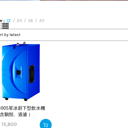
ow
12
24
36
All
-3005單冰廚下型飲水機
含鵝頸、過濾 ）
$
15,800