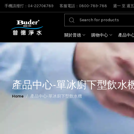
手機請撥打：04-22706789
客服電話：0800-789-788
週一 至 週五: 
關於普德
購物中心
產品中
產品中心-單冰廚下型飲水
Home
產品中心-單冰廚下型飲水機