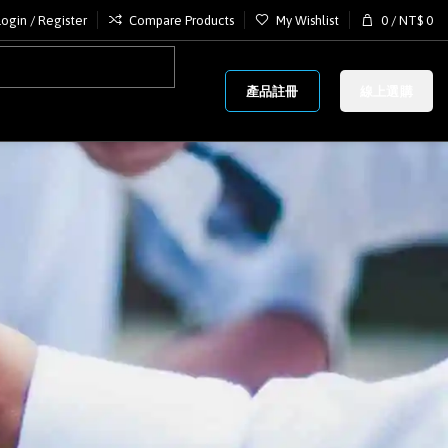
Login / Register
Compare Products
My Wishlist
0
/
NT$
0
產品註冊
線上選購