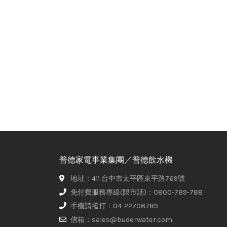
普德家電事業集團／普德飲水機
地址：411 台中市太平區東平路769號
免付費服務專線(限市話)：0800-789-788
手機請撥打：04-22706789
信箱：sales@buderwater.com