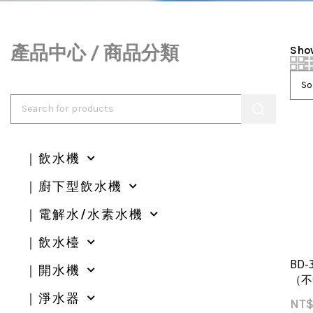
產品中心 / 商品分類
Sh
｜飲水機
｜廚下型飲水機
｜電解水/水素水機
｜飲水檯
BD
｜開水機
（不
｜淨水器
NT