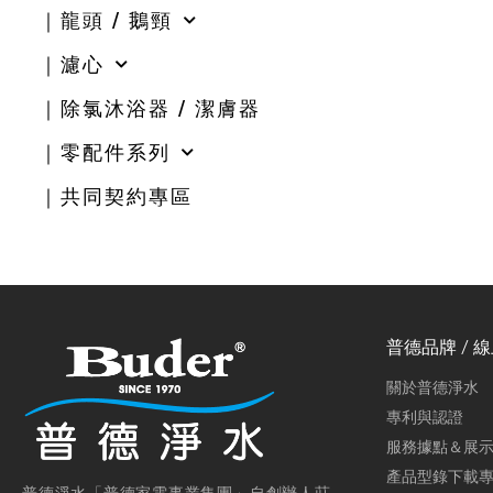
｜龍頭 / 鵝頸
｜濾心
｜除氯沐浴器 / 潔膚器
｜零配件系列
｜共同契約專區
普德品牌 / 
關於普德淨水
專利與認證
服務據點＆展
產品型錄下載