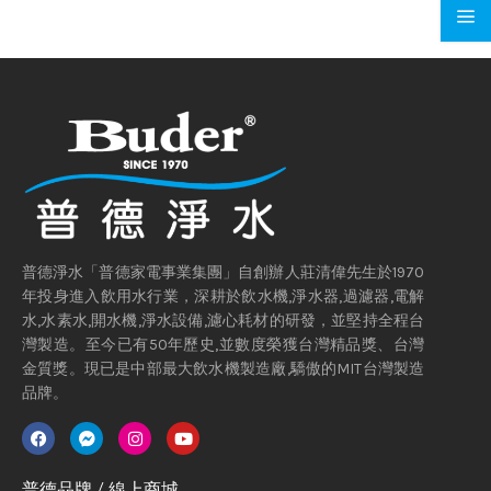
普德淨水「普德家電事業集團」自創辦人莊清偉先生於1970
年投身進入飲用水行業，深耕於飲水機,淨水器,過濾器,電解
水,水素水,開水機,淨水設備,濾心耗材的研發，並堅持全程台
灣製造。至今已有50年歷史,並數度榮獲台灣精品獎、台灣
金質獎。現已是中部最大飲水機製造廠,驕傲的MIT台灣製造
品牌。
普德品牌 / 線上商城