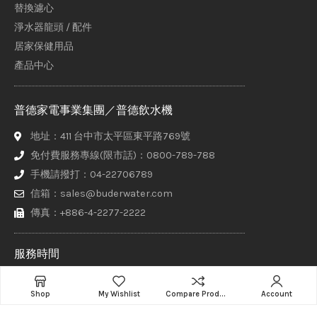
替換濾心
淨水器龍頭 / 配件
居家保健用品
產品中心
普德家電事業集團／普德飲水機
地址：411 台中市太平區東平路769號
免付費服務專線(限市話)：0800-789-788
手機請撥打：04-22706789
信箱：sales@buderwater.com
傳真：+886-4-2277-2222
服務時間
週一至週五 8:00 - 17:30（正常上班日由專人接聽）
Shop
My Wishlist
Compare Products
Account
其他時間請於網站上方【聯絡普德】頁面填寫聯繫表單，客服專員
將盡快與您聯繫！