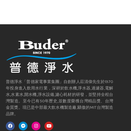
普德淨水「普德家電事業集團」自創辦人莊清偉先生於1970
年投身進入飲用水行業，深耕於飲水機,淨水器,過濾器,電解
水,水素水,開水機,淨水設備,濾心耗材的研發，並堅持全程台
灣製造。至今已有50年歷史,並數度榮獲台灣精品獎、台灣
金質獎。現已是中部最大飲水機製造廠,驕傲的MIT台灣製造
品牌。