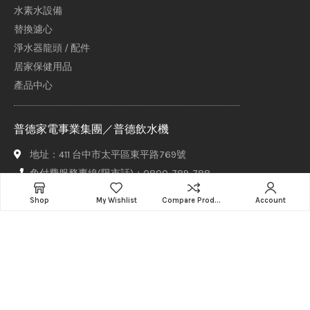
水素水設備
替換濾心
淨水器龍頭 / 配件
居家保健用品
產品中心
普德家電事業集團／普德飲水機
地址：411 台中市太平區東平路769號
免付費服務專線(限市話)：0800-789-788
手機請撥打：04-22706789
Shop
My Wishlist
Compare Products
Account
信箱：sales@buderwater.com
傳真：+886-4-2277-2222
服務時間
週一至週五 8:00 - 17:30（正常上班日由專人接聽）