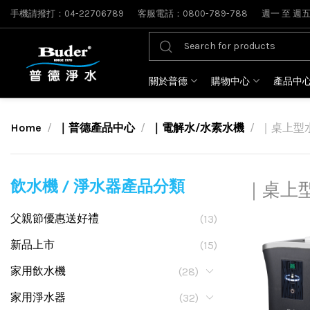
手機請撥打：04-22706789
客服電話：0800-789-788
週一 至 週五: 
關於普德
購物中心
產品中
Home
｜普德產品中心
｜電解水/水素水機
｜桌上型
飲水機 / 淨水器產品分類
｜桌上
父親節優惠送好禮
(13)
新品上市
(15)
家用飲水機
(28)
家用淨水器
(32)