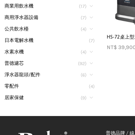
商業用飲水機
(17)
商用淨水器設備
(7)
公共飲水檯
(4)
HS-72桌上
日本電解水機
(7)
NT$
39,90
水素水機
(4)
普德濾芯
(92)
淨水器龍頭/配件
(6)
零配件
(4)
居家保健
(9)
普德品牌 / 