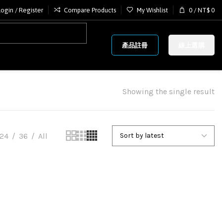
Login / Register
Compare Products
My Wishlist
0
/
NT$
0
產品註冊
線上選購
Showing the single result
24
36
All