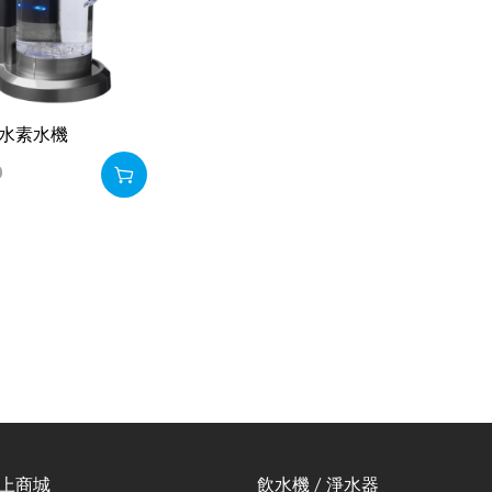
型水素水機
0
線上商城
飲水機 / 淨水器