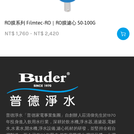
RO膜系列 Filmtec-RO｜RO膜濾心 50-100G
NT$
1,760
–
NT$
2,420
普德淨水「普德家電事業集團」自創辦人莊清偉先生於1970
年投身進入飲用水行業，深耕於飲水機,淨水器,過濾器,電解
水,水素水,開水機,淨水設備,濾心耗材的研發，並堅持全程台