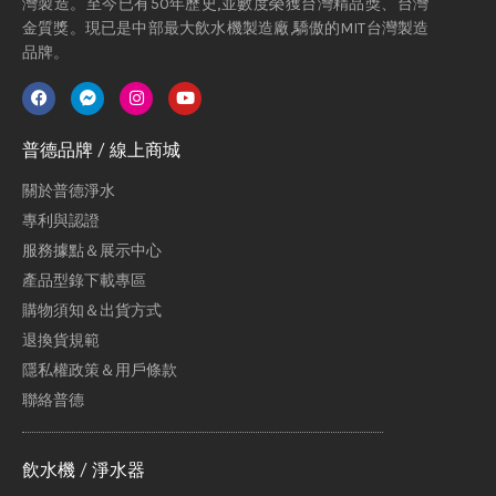
灣製造。至今已有50年歷史,並數度榮獲台灣精品獎、台灣
金質獎。現已是中部最大飲水機製造廠,驕傲的MIT台灣製造
品牌。
普德品牌 / 線上商城
關於普德淨水
專利與認證
服務據點＆展示中心
產品型錄下載專區
購物須知＆出貨方式
退換貨規範
隱私權政策＆用戶條款
聯絡普德
飲水機 / 淨水器