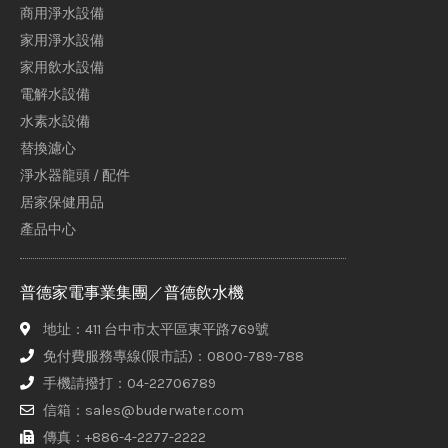
商用淨水設備
家用淨水設備
家用飲水設備
電解水設備
水素水設備
替換濾心
淨水器龍頭 / 配件
居家保健用品
產品中心
普德家電事業集團／普德飲水機
地址：411 台中市太平區東平路769號
免付費服務專線(限市話)：0800-789-788
手機請撥打：04-22706789
信箱：sales@buderwater.com
傳真：+886-4-2277-2222