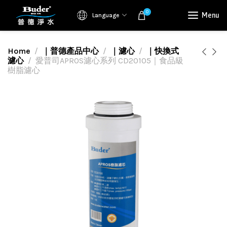
0
Menu
Language
Home
｜普德產品中心
｜濾心
｜快換式
濾心
愛普司APROS濾心系列 CD20105｜食品級
樹脂濾心