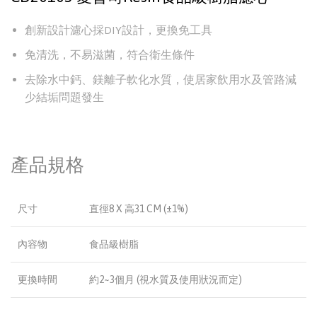
創新設計濾心採DIY設計，更換免工具
免清洗，不易滋菌，符合衛生條件
去除水中鈣、鎂離子軟化水質，使居家飲用水及管路減
少結垢問題發生
產品規格
尺寸
直徑8 X 高31 CM (±1%)
內容物
食品級樹脂
更換時間
約2~3個月 (視水質及使用狀況而定)