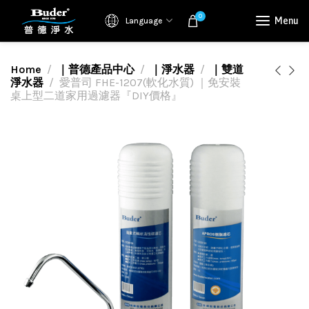
0
Menu
Language
Home
｜普德產品中心
｜淨水器
｜雙道
淨水器
愛普司 FHE-1207(軟化水質) ｜免安裝
桌上型二道家用過濾器『DIY價格』