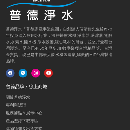
普德淨水「普德家電事業集團」自創辦人莊清偉先生於1970
年投身進入飲用水行業，深耕於飲水機,淨水器,過濾器,電解
水,水素水,開水機,淨水設備,濾心耗材的研發，並堅持全程台
灣製造。至今已有50年歷史,並數度榮獲台灣精品獎、台灣
金質獎。現已是中部最大飲水機製造廠,驕傲的MIT台灣製造
品牌。
普德品牌 / 線上商城
關於普德淨水
專利與認證
服務據點＆展示中心
產品型錄下載專區
購物須知＆出貨方式