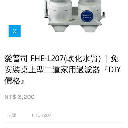
愛普司 FHE-1207(軟化水質) ｜免
安裝桌上型二道家用過濾器『DIY
價格』
NT$
3,200
型號
FHE-1207