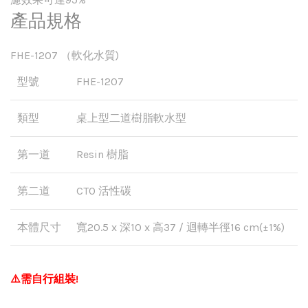
產品規格
FHE-1207 （軟化水質)
型號
FHE-1207
類型
桌上型二道樹脂軟水型
第一道
Resin 樹脂
第二道
CTO 活性碳
本體尺寸
寬20.5 x 深10 x 高37 / 迴轉半徑16 cm(±1%)
⚠️需自行組裝!