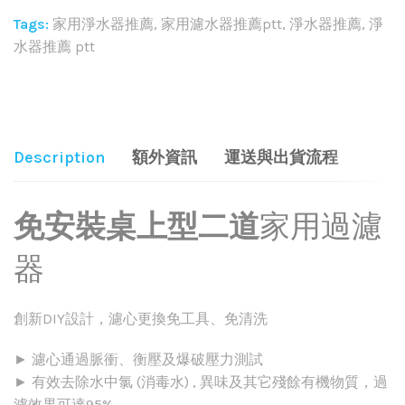
Tags:
家用淨水器推薦
,
家用濾水器推薦ptt
,
淨水器推薦
,
淨
水器推薦 ptt
Share:
Description
額外資訊
運送與出貨流程
免安裝桌上型二道
家用過濾
器
創新DIY設計，濾心更換免工具、免清洗
► 濾心通過脈衝、衡壓及爆破壓力測試
► 有效去除水中氯 (消毒水) , 異味及其它殘餘有機物質，過
濾效果可達95%