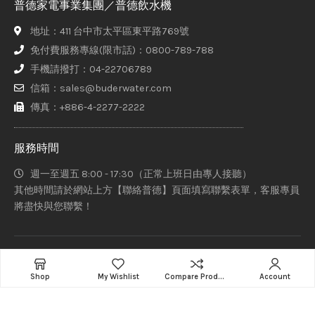
普德家電事業集團／普德飲水機
地址：411 台中市太平區東平路769號
免付費服務專線(限市話)：0800-789-788
手機請撥打：04-22706789
信箱：sales@buderwater.com
傳真：+886-4-2277-2222
服務時間
週一至週五 8:00 - 17:30（正常上班日由專人接聽）
其他時間請於網站上方【聯絡普德】頁面填寫聯繫表單，客服專員
將盡快與您聯繫！
普德家電股份有限公司、意達吉淨化科技有限公司、赫睿生醫股份
Add to cart
有限公司 Copyright © 2021-2022 Designed By
Staruphackers
Shop
My Wishlist
Compare Products
Account
Lab
.