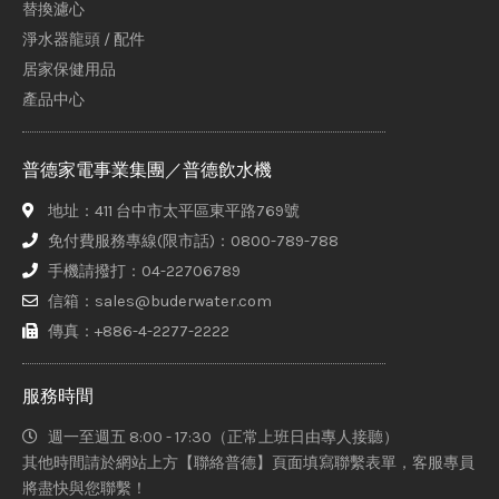
替換濾心
淨水器龍頭 / 配件
居家保健用品
產品中心
普德家電事業集團／普德飲水機
地址：411 台中市太平區東平路769號
免付費服務專線(限市話)：0800-789-788
手機請撥打：04-22706789
信箱：sales@buderwater.com
傳真：+886-4-2277-2222
服務時間
週一至週五 8:00 - 17:30（正常上班日由專人接聽）
其他時間請於網站上方【聯絡普德】頁面填寫聯繫表單，客服專員
將盡快與您聯繫！