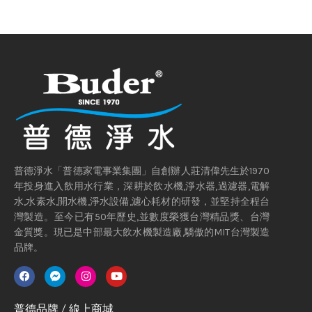
普德淨水「普德家電事業集團」自創辦人莊清偉先生於1970
年投身進入飲用水行業，深耕於飲水機,淨水器,過濾器,電解
水,水素水,開水機,淨水設備,濾心耗材的研發，並堅持全程台
灣製造。至今已有50年歷史,並數度榮獲台灣精品獎、台灣
金質獎。現已是中部最大飲水機製造廠,驕傲的MIT台灣製造
品牌。
普德品牌 / 線上商城