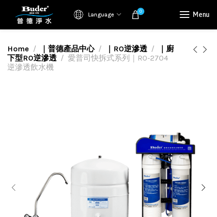
0
Menu
Language
Home
｜普德產品中心
｜RO逆滲透
｜廚
下型RO逆滲透
愛普司快拆式系列｜RO-2704
逆滲透飲水機