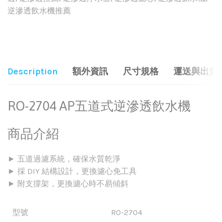
逆滲透飲水機推薦
Share:
Description
額外資訊
尺寸規格
運送與出貨
RO-2704 AP五道式逆滲透飲水機
商品介紹
► 五道過濾系統，確保水質乾淨
► 採 DIY 結構設計，更換濾心免工具
► 附支撐架，更換濾心時不易傾斜
型號
RO-2704