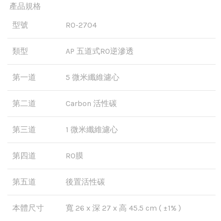
產品規格
型號
RO-2704
類型
AP 五道式RO逆滲透
第一道
5 微米纖維濾心
第二道
Carbon 活性碳
第三道
1 微米纖維濾心
第四道
RO膜
第五道
後置活性碳
本體尺寸
寬 26 x 深 27 x 高 45.5 cm ( ±1% )