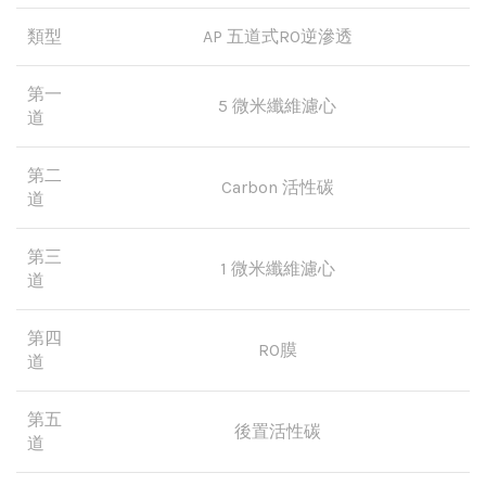
類型
AP 五道式RO逆滲透
第一
5 微米纖維濾心
道
第二
Carbon 活性碳
道
第三
1 微米纖維濾心
道
第四
RO膜
道
第五
後置活性碳
道