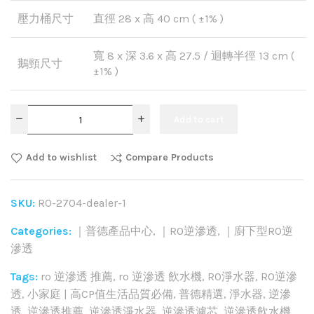
壓力桶尺寸
直徑 28 x 高 40 cm ( ±1% )
寬 8 x 深 3.6 x 高 27.5 / 迴轉半徑 13 cm (
鵝頸尺寸
±1% )
Add to cart
Add to wishlist
Compare Products
SKU:
RO-2704-dealer-1
Categories:
｜普德產品中心
,
｜RO逆滲透
,
｜廚下型RO逆
滲透
Tags:
ro 逆滲透 推薦
,
ro 逆滲透 飲水機
,
RO淨水器
,
RO逆滲
透
,
小家庭 | 高CP值生活品質必備
,
普德精選
,
淨水器
,
逆滲
透
,
逆滲透推薦
,
逆滲透淨水器
,
逆滲透濾芯
,
逆滲透飲水機
,