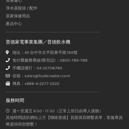
替換濾心
淨水器龍頭 / 配件
居家保健用品
產品中心
普德家電事業集團／普德飲水機
地址：411 台中市太平區東平路769號
免付費服務專線(限市話)：0800-789-788
手機請撥打：04-22706789
信箱：sales@buderwater.com
傳真：+886-4-2277-2222
服務時間
週一至週五 8:00 - 17:30（正常上班日由專人接聽）
其他時間請於網站上方【聯絡普德】頁面填寫聯繫表單，客服專員
將盡快與您聯繫！