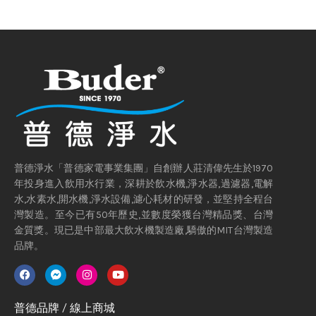
普德淨水「普德家電事業集團」自創辦人莊清偉先生於1970
年投身進入飲用水行業，深耕於飲水機,淨水器,過濾器,電解
水,水素水,開水機,淨水設備,濾心耗材的研發，並堅持全程台
灣製造。至今已有50年歷史,並數度榮獲台灣精品獎、台灣
金質獎。現已是中部最大飲水機製造廠,驕傲的MIT台灣製造
品牌。
普德品牌 / 線上商城