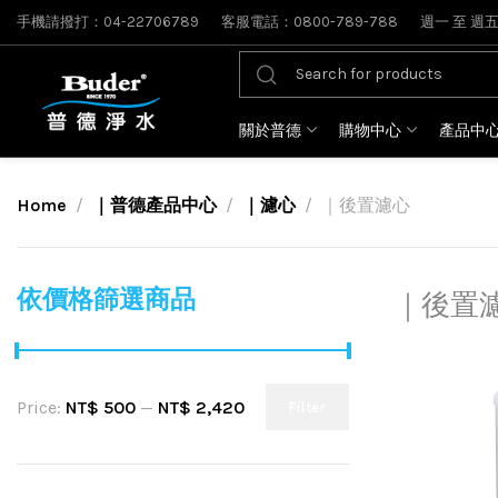
手機請撥打：04-22706789
客服電話：0800-789-788
週一 至 週五: 
關於普德
購物中心
產品中
Home
｜普德產品中心
｜濾心
｜後置濾心
依價格篩選商品
｜後置
Price:
NT$ 500
—
NT$ 2,420
Filter