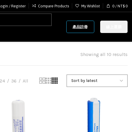
Login / Register
Compare Products
My Wishlist
0
/
NT$
0
產品註冊
線上選購
Showing all 10 results
24
36
All