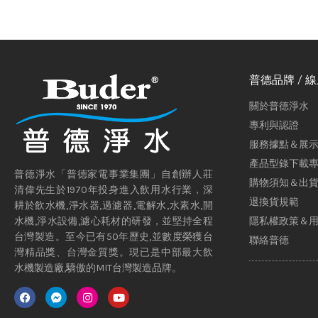
普德品牌 / 
關於普德淨水
專利與認證
服務據點＆展
產品型錄下載
普德淨水「普德家電事業集團」自創辦人莊
購物須知＆出
清偉先生於1970年投身進入飲用水行業，深
退換貨規範
耕於飲水機,淨水器,過濾器,電解水,水素水,開
隱私權政策＆
水機,淨水設備,濾心耗材的研發，並堅持全程
台灣製造。至今已有50年歷史,並數度榮獲台
聯絡普德
灣精品獎、台灣金質獎。現已是中部最大飲
水機製造廠,驕傲的MIT台灣製造品牌。