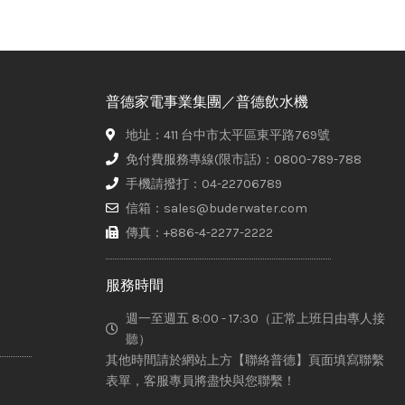
普德家電事業集團／普德飲水機
地址：411 台中市太平區東平路769號
免付費服務專線(限市話)：0800-789-788
手機請撥打：04-22706789
信箱：sales@buderwater.com
傳真：+886-4-2277-2222
服務時間
週一至週五 8:00 - 17:30（正常上班日由專人接
聽）
其他時間請於網站上方【聯絡普德】頁面填寫聯繫
表單，客服專員將盡快與您聯繫！