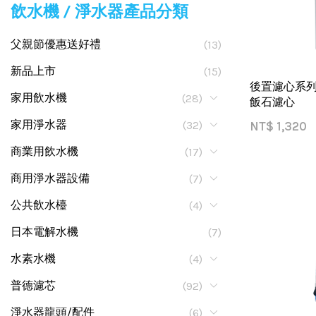
飲水機 / 淨水器產品分類
父親節優惠送好禮
(13)
新品上市
(15)
後置濾心系列 
家用飲水機
(28)
飯石濾心
家用淨水器
(32)
NT$
1,320
商業用飲水機
(17)
商用淨水器設備
(7)
公共飲水檯
(4)
日本電解水機
(7)
水素水機
(4)
普德濾芯
(92)
淨水器龍頭/配件
(6)