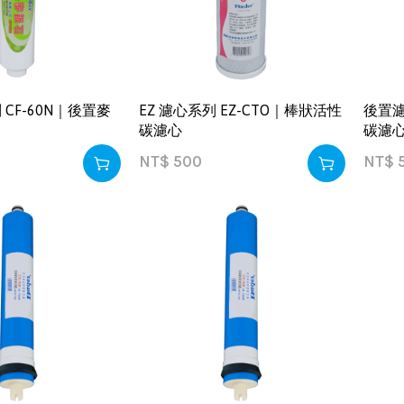
CF-60N｜後置麥
EZ 濾心系列 EZ-CTO｜棒狀活性
後置濾
碳濾心
碳濾
NT$
500
NT$