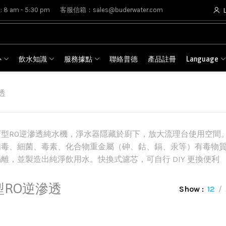
8 am - 5:30 pm
客服信箱：sales@buderwater.com
心
飲水知識
服務據點
聯絡普德
產品註冊
Language
透
下型RO逆滲透純水機，淨水器隱藏於廚下，放大流理台使用空間
病毒、細菌、毒素、化合物重金屬（砷、鈷、鎘、汞等）有毒物
離，並製造出純淨飲用水。快換式濾芯，可自行 DIY 更換便利
型RO逆滲透
Show
12