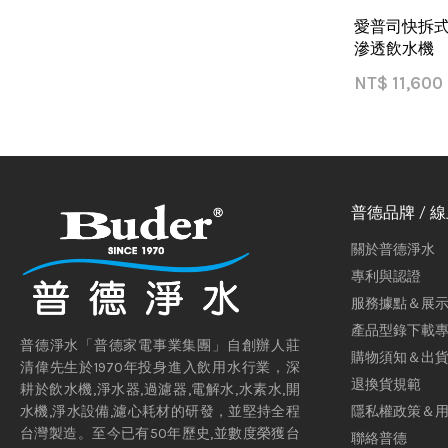
愛普司快拆式系
滲透飲水機
NT$
11,600
普德品牌 / 
關於普德淨水
專利與認證
服務據點＆展
產品型錄下載
普德淨水「普德家電事業集團」自創辦人莊
購物須知＆出
清偉先生於1970年投身進入飲用水行業，深
退換貨規範
耕於飲水機,淨水器,過濾器,電解水,水素水,開
隱私權政策＆
水機,淨水設備,濾心耗材的研發，並堅持全程
台灣製造。至今已有50年歷史,並數度榮獲台
聯絡普德