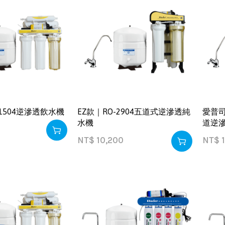
1504逆滲透飲水機
EZ款｜RO-2904五道式逆滲透純
愛普司
水機
道逆
NT$
10,200
NT$
1