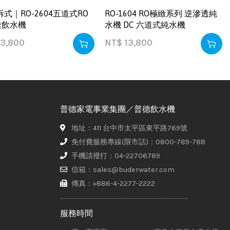
拆式｜RO-2604五道式RO
RO-1604 RO極緻系列 逆滲透純
透飲水機
水機 DC 六道式純水機
3,800
NT$
13,800
普德家電事業集團／普德飲水機
地址：411 台中市太平區東平路769號
免付費服務專線(限市話)：0800-789-788
手機請撥打：04-22706789
信箱：sales@buderwater.com
傳真：+886-4-2277-2222
服務時間