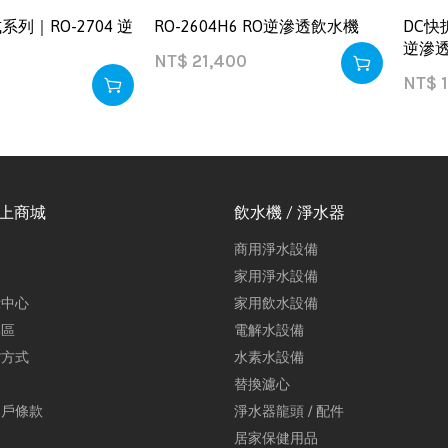
列｜RO-2704 逆
RO-2604H6 RO逆滲透飲水機
DC快
逆滲
NT$
21,400
NT$
1
線上商城
飲水機 / 淨水器
商用淨水設備
家用淨水設備
示中心
家用飲水設備
專區
電解水設備
貨方式
水素水設備
替換濾心
用戶條款
淨水器龍頭 / 配件
居家保健用品