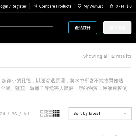
Login / Register
Compare Products
My Wishlist
0
/
NT$
0
產品註冊
線上選購
Showing all 12 results
。超微小的孔徑，以逆滲透原理，將水中所含不純物質如熱
質金屬、鹽類、游離子等危害人體健 康的物質，逆滲透膜使
24
36
All