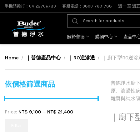
手機請撥打：04-22706789
客服電話：0800-789-788
週一 至 週五: 
關於普德
購物中心
產品中
Home
｜普德產品中心
｜RO逆滲透
｜廚下型RO逆滲
依價格篩選商品
普德淨水廚
原、濾過性
雜質與純水隔
Price:
NT$ 9,100
—
NT$ 21,400
｜廚下
Filter