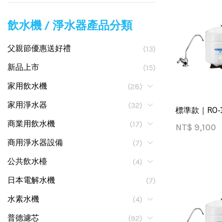
飲水機 / 淨水器產品分類
父親節優惠送好禮
(13)
新品上市
(15)
家用飲水機
(28)
家用淨水器
(32)
標準款｜RO-
商業用飲水機
(17)
NT$
9,100
商用淨水器設備
(7)
公共飲水檯
(4)
日本電解水機
(7)
水素水機
(4)
普德濾芯
(92)