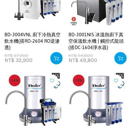
BD-3004VNL 廚下冷熱真空
BD-3001NI5 冰溫熱廚下真
飲水機(搭RO-2604 RO逆滲
空保溫飲水機 | 觸控式龍頭
透)
(搭DC-1604淨水器)
NT$
37,900
NT$
54,800
NT$
32,900
NT$
49,800
-14%
-15%