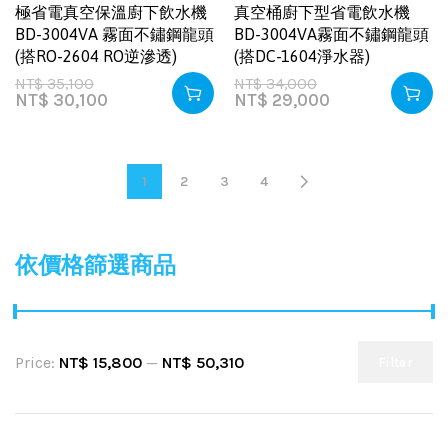
極省電真空保溫廚下飲水機
真空桶廚下型省電飲水機
BD-3004VA 霧面不鏽鋼龍頭
BD-3004VA霧面不鏽鋼龍頭
(搭RO-2604 RO逆滲透)
(搭DC-1604淨水器)
NT$
35,100
NT$
34,000
NT$
30,100
NT$
29,000
1
2
3
4
依價格篩選商品
Price:
NT$ 15,800
—
NT$ 50,310
Filter