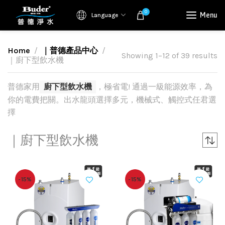
0
Menu
Language
Home
｜普德產品中心
Showing 1–12 of 39 results
｜廚下型飲水機
普德家用
廚下型飲水機
，極省電! 通過一級能源效率，為
你的電費把關。出水龍頭選擇多元，機械式、觸控式任君選
擇
｜廚下型飲水機
-15%
-15%