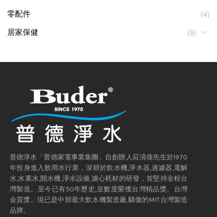
零配件
(4)
居家保健
(9)
普德淨水「普德家電事業集團」自創辦人莊清偉先生於1970
年投身進入飲用水行業，深耕於飲水機,淨水器,過濾器,電解
水,水素水,開水機,淨水設備,濾心耗材的研發，並堅持全程台
灣製造。至今已有50年歷史,並數度榮獲台灣精品獎、台灣
金質獎。現已是中部最大飲水機製造廠,驕傲的MIT台灣製造
品牌。