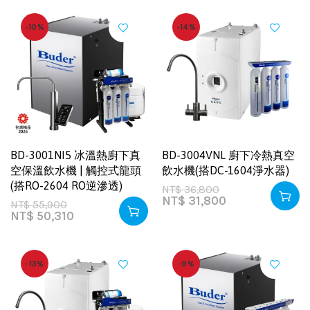
-10%
-14%
BD-3001NI5 冰溫熱廚下真
BD-3004VNL 廚下冷熱真空
空保溫飲水機 | 觸控式龍頭
飲水機(搭DC-1604淨水器)
(搭RO-2604 RO逆滲透)
NT$
36,800
NT$
31,800
NT$
55,900
NT$
50,310
-13%
-9%