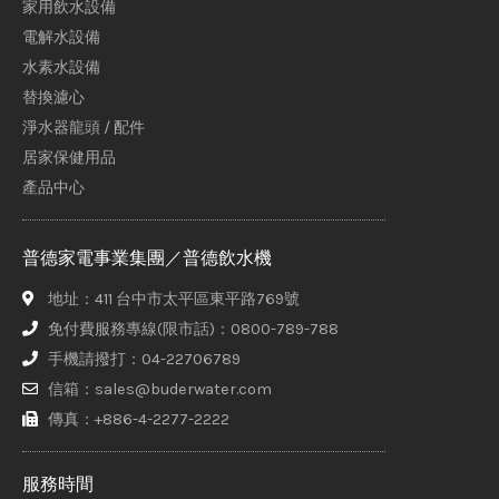
家用飲水設備
電解水設備
水素水設備
替換濾心
淨水器龍頭 / 配件
居家保健用品
產品中心
普德家電事業集團／普德飲水機
地址：411 台中市太平區東平路769號
免付費服務專線(限市話)：0800-789-788
手機請撥打：04-22706789
信箱：sales@buderwater.com
傳真：+886-4-2277-2222
服務時間