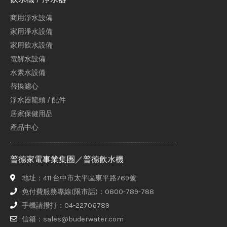
商用淨水設備
家用淨水設備
家用飲水設備
電解水設備
水素水設備
替換濾心
淨水器龍頭 / 配件
居家保健用品
產品中心
普德家電事業集團／普德飲水機
地址：411 台中市太平區東平路769號
免付費服務專線(限市話)：0800-789-788
手機請撥打：04-22706789
信箱：sales@buderwater.com