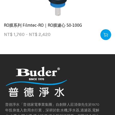
RO膜系列 Filmtec-RO｜RO膜濾心 50-100G
NT$
1,760
–
NT$
2,420
普德淨水「普德家電事業集團」自創辦人莊清偉先生於1970
年投身進入飲用水行業，深耕於飲水機,淨水器,過濾器,電解