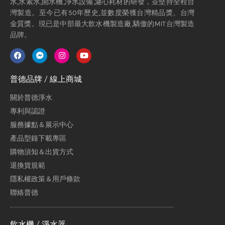
水,水素水,開水機,淨水設備,濾心耗材的研發，並堅持全程台
灣製造。至今已有50年歷史,並數度榮獲台灣精品獎、台灣
金質獎。現已是中部最大飲水機製造廠,驕傲的MIT台灣製造
品牌。
普德品牌 / 線上商城
關於普德淨水
專利與認證
服務據點＆展示中心
產品型錄下載專區
購物須知＆出貨方式
退換貨規範
隱私權政策＆用戶條款
聯絡普德
飲水機 / 淨水器