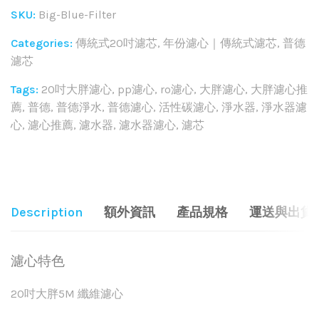
SKU:
Big-Blue-Filter
Categories:
傳統式20吋濾芯
,
年份濾心｜傳統式濾芯
,
普德
濾芯
Tags:
20吋大胖濾心
,
pp濾心
,
ro濾心
,
大胖濾心
,
大胖濾心推
薦
,
普德
,
普德淨水
,
普德濾心
,
活性碳濾心
,
淨水器
,
淨水器濾
心
,
濾心推薦
,
濾水器
,
濾水器濾心
,
濾芯
Share:
Description
額外資訊
產品規格
運送與出貨
濾心特色
20吋大胖5M 纖維濾心