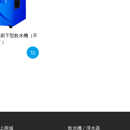
單冰廚下型飲水機（不
 ）
線上商城
飲水機 / 淨水器