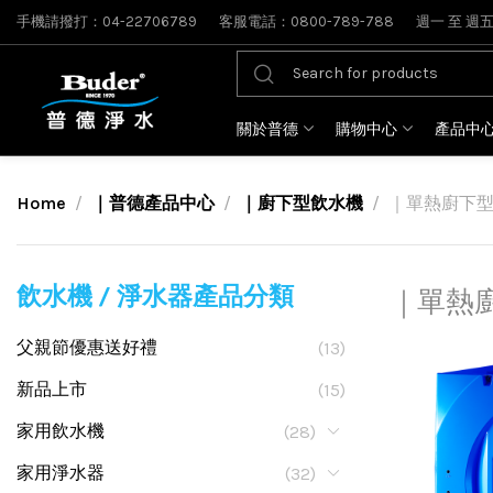
手機請撥打：04-22706789
客服電話：0800-789-788
週一 至 週五: 
關於普德
購物中心
產品中
Home
｜普德產品中心
｜廚下型飲水機
｜單熱廚下
飲水機 / 淨水器產品分類
｜單熱
父親節優惠送好禮
(13)
新品上市
(15)
家用飲水機
(28)
家用淨水器
(32)