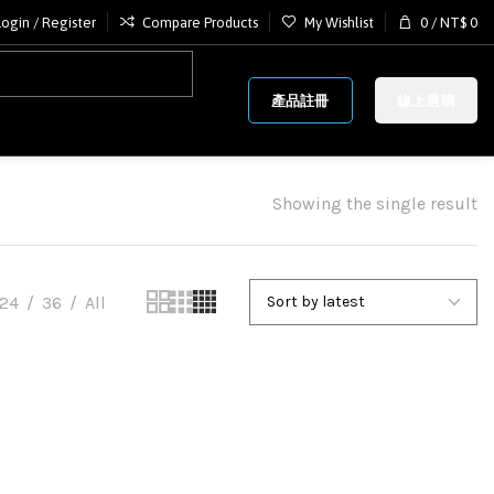
Login / Register
Compare Products
My Wishlist
0
/
NT$
0
產品註冊
線上選購
Showing the single result
24
36
All