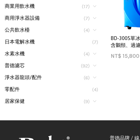
商業用飲水機
(17)
商用淨水器設備
(7)
公共飲水檯
(4)
BD-3005
日本電解水機
(7)
含鵝頸、過濾
水素水機
(4)
NT$
15,800
普德濾芯
(92)
淨水器龍頭/配件
(6)
零配件
(4)
居家保健
(9)
普德品牌 / 