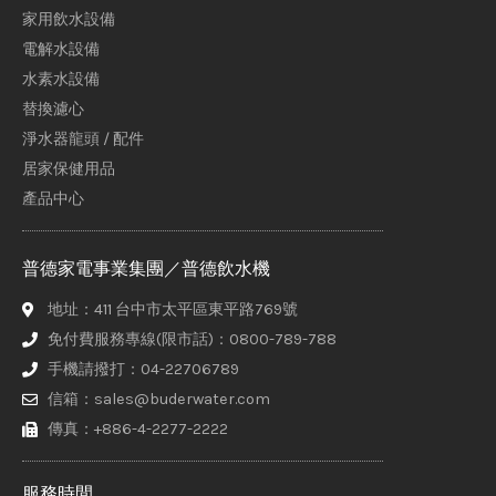
家用飲水設備
電解水設備
水素水設備
替換濾心
淨水器龍頭 / 配件
居家保健用品
產品中心
普德家電事業集團／普德飲水機
地址：411 台中市太平區東平路769號
免付費服務專線(限市話)：0800-789-788
手機請撥打：04-22706789
信箱：sales@buderwater.com
傳真：+886-4-2277-2222
服務時間