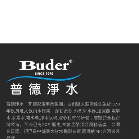
普德淨水「普德家電事業集團」自創辦人莊清偉先生於1970
年投身進入飲用水行業，深耕於飲水機,淨水器,過濾器,電解
水,水素水,開水機,淨水設備,濾心耗材的研發，並堅持全程台
灣製造。至今已有50年歷史,並數度榮獲台灣精品獎、台灣
金質獎。現已是中部最大飲水機製造廠,驕傲的MIT台灣製造
品牌。