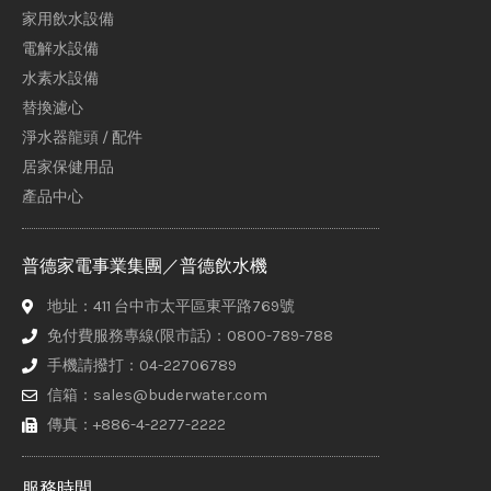
家用飲水設備
電解水設備
水素水設備
替換濾心
淨水器龍頭 / 配件
居家保健用品
產品中心
普德家電事業集團／普德飲水機
地址：411 台中市太平區東平路769號
免付費服務專線(限市話)：0800-789-788
手機請撥打：04-22706789
信箱：sales@buderwater.com
傳真：+886-4-2277-2222
服務時間