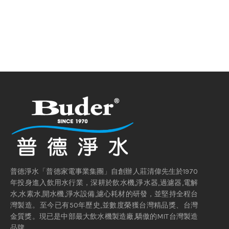
普德淨水「普德家電事業集團」自創辦人莊清偉先生於1970
年投身進入飲用水行業，深耕於飲水機,淨水器,過濾器,電解
水,水素水,開水機,淨水設備,濾心耗材的研發，並堅持全程台
灣製造。至今已有50年歷史,並數度榮獲台灣精品獎、台灣
金質獎。現已是中部最大飲水機製造廠,驕傲的MIT台灣製造
品牌。