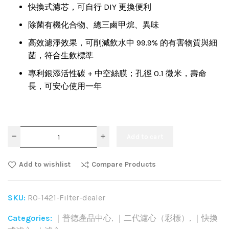
快換式濾芯，可自行 DIY 更換便利
除菌有機化合物、總三鹵甲烷、異味
高效濾淨效果，可削減飲水中 99.9% 的有害物質與細
菌，符合生飲標準
專利銀添活性碳 + 中空絲膜；孔徑 0.1 微米，壽命
長，可安心使用一年
Add to cart
Add to wishlist
Compare Products
SKU:
RO-1421-Filter-dealer
Categories:
｜普德產品中心
,
｜二代濾心（彩標）
,
｜快換