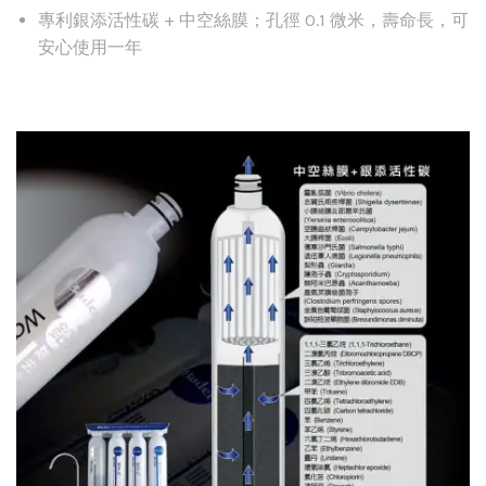
專利銀添活性碳 + 中空絲膜；孔徑 0.1 微米，壽命長，可
安心使用一年