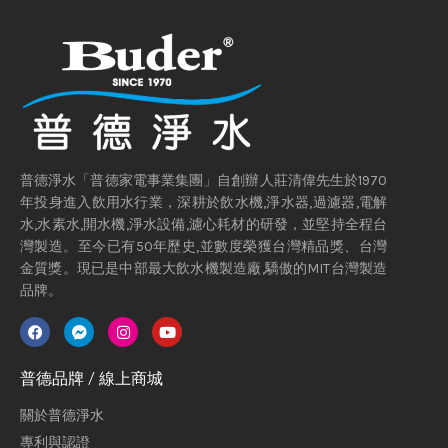
普德淨水「普德家電事業集團」自創辦人莊清偉先生於1970
年投身進入飲用水行業，深耕於飲水機,淨水器,過濾器,電解
水,水素水,開水機,淨水設備,濾心耗材的研發，並堅持全程台
灣製造。至今已有50年歷史,並數度榮獲台灣精品獎、台灣
金質獎。現已是中部最大飲水機製造廠,驕傲的MIT台灣製造
品牌。
普德品牌 / 線上商城
關於普德淨水
專利與認證