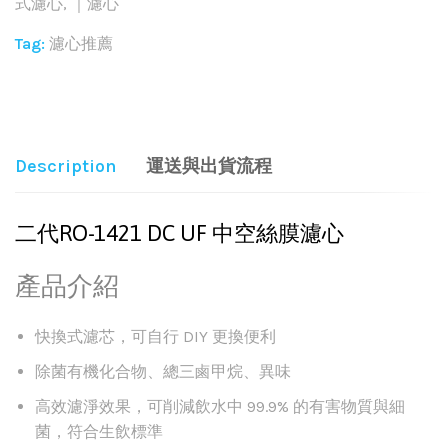
式濾心
,
｜濾心
Tag:
濾心推薦
Share:
Description
運送與出貨流程
二代RO-1421 DC UF 中空絲膜濾心
產品介紹
快換式濾芯，可自行 DIY 更換便利
除菌有機化合物、總三鹵甲烷、異味
高效濾淨效果，可削減飲水中 99.9% 的有害物質與細
菌，符合生飲標準