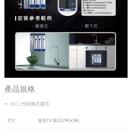
產品規格
DC二代快換式濾芯
尺寸
直徑7 X 高32 CM (±1%)