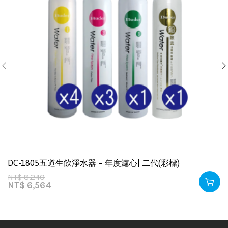
DC-1805五道生飲淨水器 – 年度濾心| 二代(彩標)
NT$
8,240
NT$
6,564