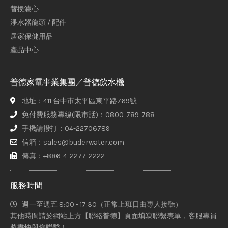
替換濾心
淨水器龍頭 / 配件
居家保健用品
產品中心
普德家電事業集團／普德飲水機
地址：411 台中市太平區東平路769號
免付費服務專線(限市話)：0800-789-788
手機請撥打：04-22706789
信箱：sales@buderwater.com
傳真：+886-4-2277-2222
服務時間
週一至週五 8:00 - 17:30（正常上班日由專人接聽）
其他時間請於網站上方【聯絡普德】頁面填寫聯繫表單，客服專員
將盡快與您聯繫！