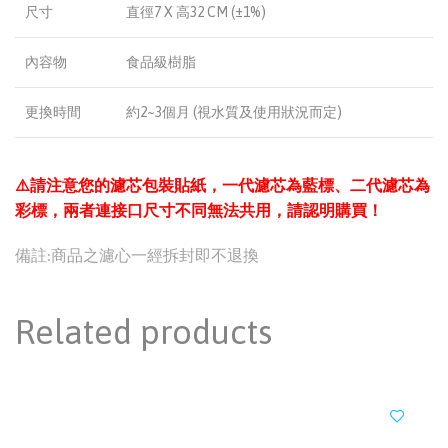
尺寸
直徑7 X 高32 CM (±1%)
內容物
食品級樹脂
更換時間
約2~3個月 (視水質及使用狀況而定)
⚠️請注意您的濾芯包裝貼紙，一代濾芯為藍標、二代濾芯為
彩標，兩者連接口尺寸不同無法共用，請認明購買！
備註:商品之濾心一經拆封即不退換
Related products