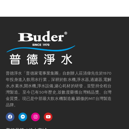
普德淨水「普德家電事業集團」自創辦人莊清偉先生於1970
年投身進入飲用水行業，深耕於飲水機,淨水器,過濾器,電解
水,水素水,開水機,淨水設備,濾心耗材的研發，並堅持全程台
灣製造。至今已有50年歷史,並數度榮獲台灣精品獎、台灣
金質獎。現已是中部最大飲水機製造廠,驕傲的MIT台灣製造
品牌。